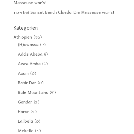
Masseuse war’s!
Sunset Beach Cluedo: Die Masseuse war’s!
Tom
bei
Kategorien
Äthiopien
(96)
(H)awassa
(7)
Addis Abeba
(11)
Awra Amba
(6)
Axum
(10)
Bahir Dar
(8)
Bale Mountains
(5)
Gondar
(2)
Harar
(5)
Lalibela
(10)
Mekelle
(4)