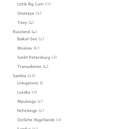
Little Big Corn
(7)
Ometepe
(4)
Tisey
(6)
Russland
(16)
Baikal-See
(2)
Moskau
(5)
Sankt Petersburg
(3)
Transsibirien
(6)
Sambia
(23)
Livingstone
(1)
Lusaka
(3)
Mpulungu
(2)
Nchelenge
(2)
Östliche Hügellande
(3)
Samfya