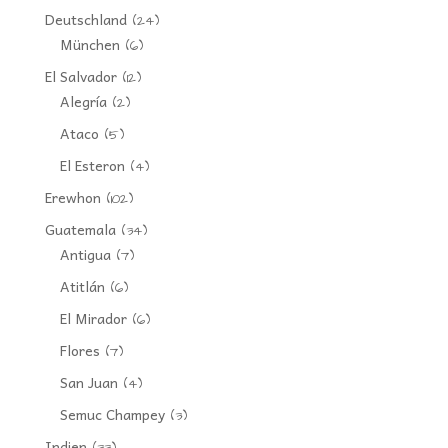
Deutschland
(24)
München
(6)
El Salvador
(12)
Alegría
(2)
Ataco
(5)
El Esteron
(4)
Erewhon
(102)
Guatemala
(34)
Antigua
(7)
Atitlán
(6)
El Mirador
(6)
Flores
(7)
San Juan
(4)
Semuc Champey
(3)
Indien