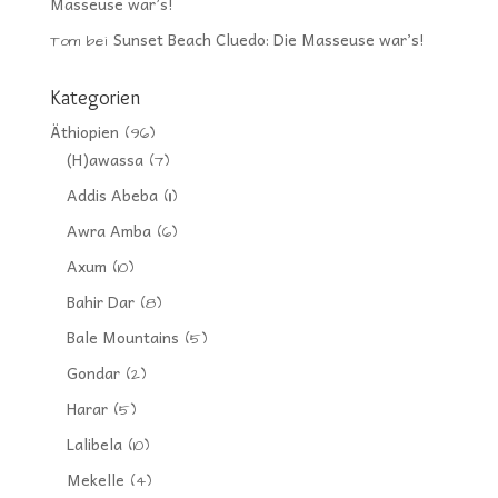
Masseuse war’s!
Sunset Beach Cluedo: Die Masseuse war’s!
Tom
bei
Kategorien
Äthiopien
(96)
(H)awassa
(7)
Addis Abeba
(11)
Awra Amba
(6)
Axum
(10)
Bahir Dar
(8)
Bale Mountains
(5)
Gondar
(2)
Harar
(5)
Lalibela
(10)
Mekelle
(4)