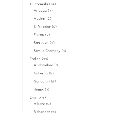
Guatemala
(34)
Antigua
(7)
Atitlán
(6)
El Mirador
(6)
Flores
(7)
San Juan
(4)
Semuc Champey
(3)
Indien
(33)
Allahmabad
(9)
Gokarna
(6)
Gondolari
(12)
Hampi
(3)
Iran
(49)
Alborz
(6)
Bishapoor
(2)