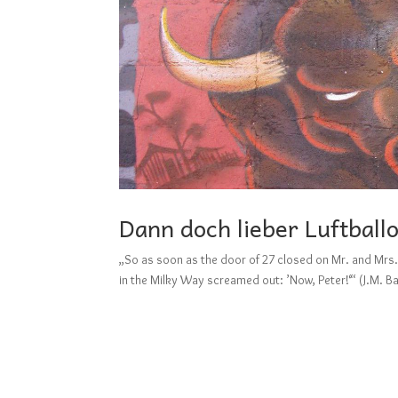
Dann doch lieber Luftbal
„So as soon as the door of 27 closed on Mr. and Mrs. 
in the Milky Way screamed out: ’Now, Peter!‘“ (J.M. Ba