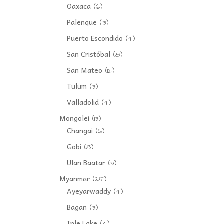
Oaxaca
(6)
Palenque
(13)
Puerto Escondido
(4)
San Cristóbal
(8)
San Mateo
(12)
Tulum
(3)
Valladolid
(4)
Mongolei
(13)
Changai
(6)
Gobi
(8)
Ulan Baatar
(3)
Myanmar
(25)
Ayeyarwaddy
(4)
Bagan
(3)
Inle Lake