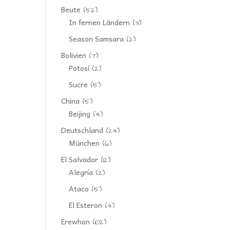
Beute
(52)
In fernen Ländern
(3)
Season Samsara
(2)
Bolivien
(7)
Potosí
(2)
Sucre
(5)
China
(5)
Beijing
(4)
Deutschland
(24)
München
(6)
El Salvador
(12)
Alegría
(2)
Ataco
(5)
El Esteron
(4)
Erewhon
(102)