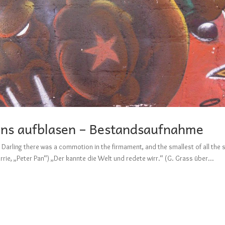
lons aufblasen – Bestandsaufnahme
Darling there was a commotion in the firmament, and the smallest of all the 
rrie, „Peter Pan“) „Der kannte die Welt und redete wirr.“ (G. Grass über...