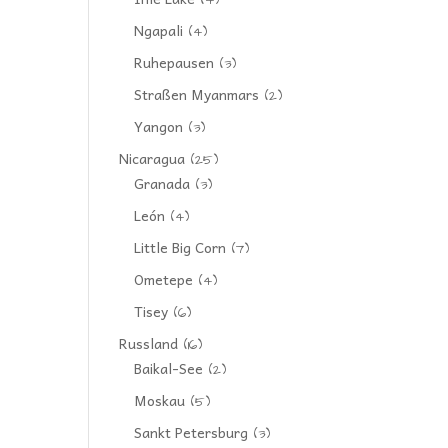
(4)
Ngapali
(4)
Ruhepausen
(3)
Straßen Myanmars
(2)
Yangon
(3)
Nicaragua
(25)
Granada
(3)
León
(4)
Little Big Corn
(7)
Ometepe
(4)
Tisey
(6)
Russland
(16)
Baikal-See
(2)
Moskau
(5)
Sankt Petersburg
(3)