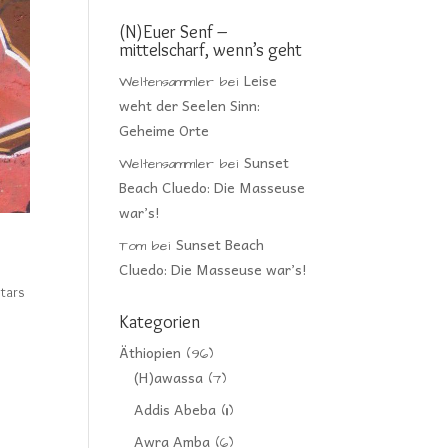
(N)Euer Senf –
mittelscharf, wenn’s geht
Leise
Weltensammler
bei
weht der Seelen Sinn:
Geheime Orte
Sunset
Weltensammler
bei
Beach Cluedo: Die Masseuse
war’s!
Sunset Beach
Tom
bei
Cluedo: Die Masseuse war’s!
stars
Kategorien
Äthiopien
(96)
(H)awassa
(7)
Addis Abeba
(11)
Awra Amba
(6)