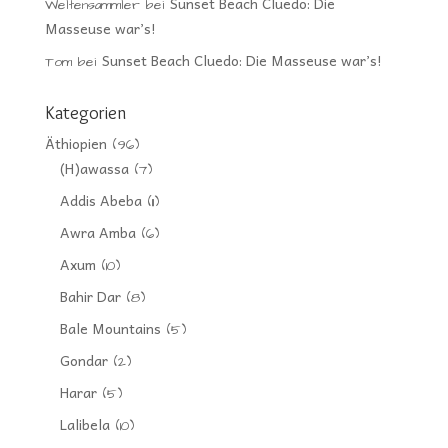
Sunset Beach Cluedo: Die
Weltensammler
bei
Masseuse war’s!
Sunset Beach Cluedo: Die Masseuse war’s!
Tom
bei
Kategorien
Äthiopien
(96)
(H)awassa
(7)
Addis Abeba
(11)
Awra Amba
(6)
Axum
(10)
Bahir Dar
(8)
Bale Mountains
(5)
Gondar
(2)
Harar
(5)
Lalibela
(10)