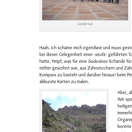
Sonderbar
Haah
. Ich schäme mich
irgendwie
und muss geste
bei dieser Gelegenheit einer
-seufz-
geführten T
ha
tt
e. Hmpf,
was für eine
bodenlose
Schande
für
mithin gewohnt war, aus Zahnstocher
n
und
Zah
Kompass zu basteln und darüber hinaus!
beim Pi
akkurate Karten zu malen.
Aber, a
Wir
sp
heilige
immerhi
Organis
konnte