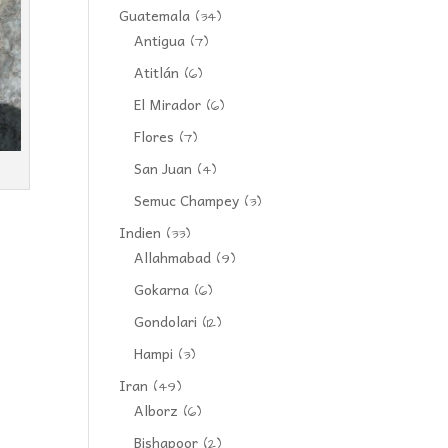
Guatemala
(34)
Antigua
(7)
Atitlán
(6)
El Mirador
(6)
Flores
(7)
San Juan
(4)
Semuc Champey
(3)
Indien
(33)
Allahmabad
(9)
Gokarna
(6)
Gondolari
(12)
Hampi
(3)
Iran
(49)
Alborz
(6)
Bishapoor
(2)