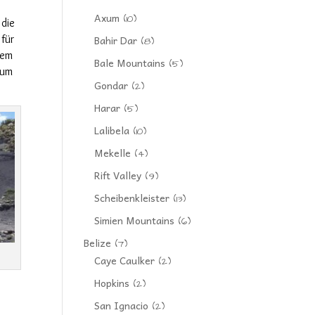
Axum
(10)
 die
h
für
Bahir Dar
(8)
dem
Bale Mountains
(5)
aum
Gondar
(2)
Harar
(5)
Lalibela
(10)
Mekelle
(4)
Rift Valley
(9)
Scheibenkleister
(13)
Simien Mountains
(6)
Belize
(7)
Caye Caulker
(2)
Hopkins
(2)
San Ignacio
(2)