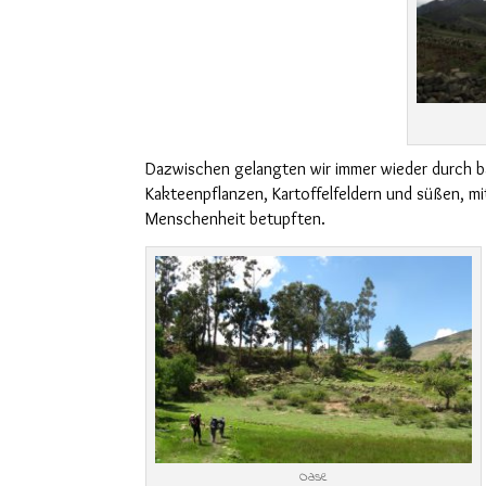
D
azwischen
gelangten
wir immer wieder durch 
Kakteen
pflanzen
, Kartoffelfeldern und süßen, 
Menschenheit betupften
.
Oase