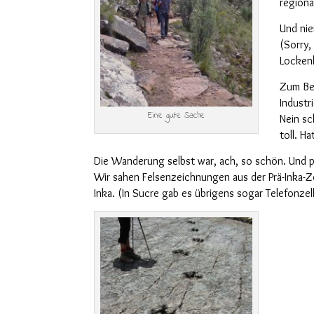
regiona
U
nd ni
(Sorry,
Lockenh
Zum Bei
Industri
Eine gute Sache
Nein sc
toll. H
Die Wanderung selbst war, ach, so schön.
U
nd p
Wir sahen Felsenzeichnungen aus der Prä-Inka-Z
Inka. (In Sucre gab es übrigens
sogar
Telefonzel