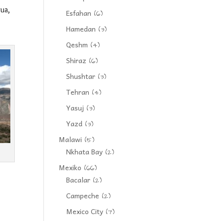
gua,
Esfahan
(6)
Hamedan
(3)
Qeshm
(4)
Shiraz
(6)
Shushtar
(3)
Tehran
(4)
Yasuj
(3)
Yazd
(3)
Malawi
(5)
Nkhata Bay
(2)
Mexiko
(66)
Bacalar
(2)
Campeche
(2)
Mexico City
(7)