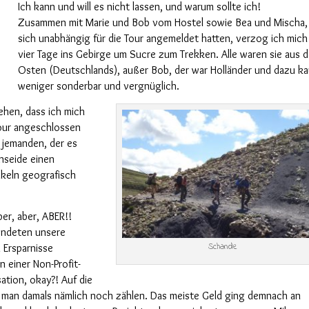
Ich kann und will es nicht lassen, und warum sollte ich!
Zusammen mit Marie und Bob vom Hostel sowie Bea und Mischa,
sich unabhängig für die Tour angemeldet hatten,
verzog
ich
mic
vier Tage ins Gebirge um Sucre zum Trekken. Alle waren
sie
aus 
Osten
(
Deutschlands
)
, außer Bob, der war Holländer und
dazu
k
weniger sonderbar und vergnüglich.
hen, dass ich mich
our
angeschlossen
 jemanden, der es
n
seide einen
nkeln
geografisch
ber, aber, ABER!!
endeten
unsere
Schande
n Ersparnisse
n einer Non-Profit-
ation, okay?!
Auf die
 man damals nämlich noch zählen.
Das meiste Geld ging
demnach
an