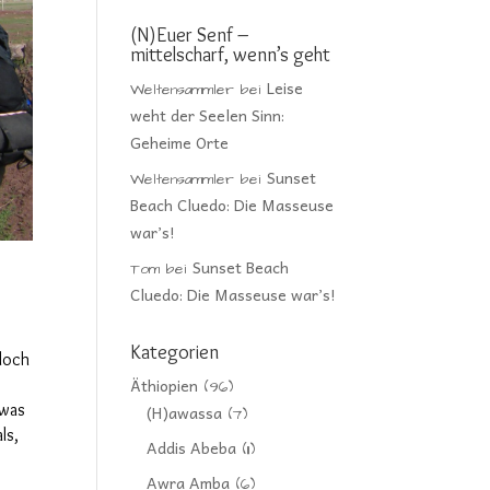
(N)Euer Senf –
mittelscharf, wenn’s geht
Leise
Weltensammler
bei
weht der Seelen Sinn:
Geheime Orte
Sunset
Weltensammler
bei
Beach Cluedo: Die Masseuse
war’s!
Sunset Beach
Tom
bei
Cluedo: Die Masseuse war’s!
Kategorien
doch
Äthiopien
(96)
 was
(H)awassa
(7)
ls,
Addis Abeba
(11)
Awra Amba
(6)