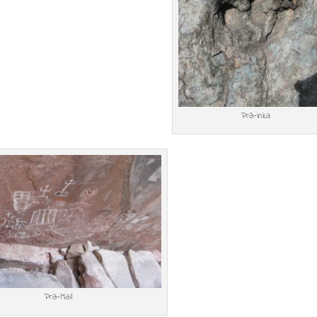
Prä-Inka
Prä-Mail