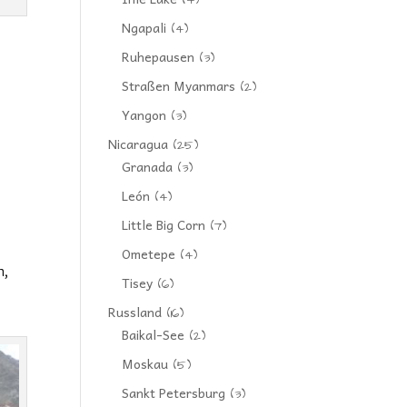
(4)
Ngapali
(4)
Ruhepausen
(3)
Straßen Myanmars
(2)
Yangon
(3)
Nicaragua
(25)
Granada
(3)
León
(4)
Little Big Corn
(7)
Ometepe
(4)
n,
Tisey
(6)
Russland
(16)
Baikal-See
(2)
Moskau
(5)
Sankt Petersburg
(3)