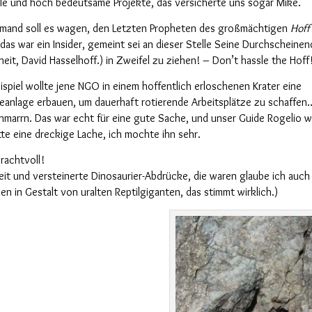
le und
hoch bedeutsame Projekte,
d
as versicherte uns sogar Mike.
emand soll es wagen,
den Letzten Propheten des großmächtigen
Hoff
 das war ein Insider, gemeint sei an dieser Stelle Seine Durchscheine
eit, David Hasselhoff.) in Zweifel zu ziehen
! –
Don’t hass
l
e the Hoff
spiel wollte
jene
NGO
in einem
hoffentlich
erloschenen Krater eine
e
anlage erbauen, um
dauerhaft
rotierende Arbeitsplätze zu schaffen
hmarrn. Das war echt für eine gute Sache, und unser Guide Rogelio w
atte eine dreckige Lache, ich mochte ihn sehr.
rachtvoll!
eit
und
versteinerte Dinosaurier-Abdrücke, die waren glaube ich auch 
len in Gestalt
von
uralte
n
Reptilgiganten, das stimmt wirklich.)