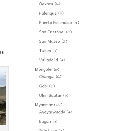
Oaxaca
(6)
Palenque
(13)
Puerto Escondido
(4)
San Cristóbal
(8)
San Mateo
(12)
Tulum
(3)
ise
Valladolid
(4)
Mongolei
(13)
Changai
(6)
Gobi
(8)
Ulan Baatar
(3)
Myanmar
(25)
Ayeyarwaddy
(4)
Bagan
(3)
Inle Lake