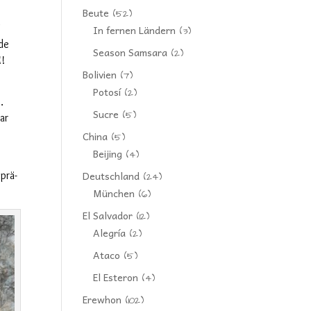
Beute
(52)
In fernen Ländern
(3)
nde
Season Samsara
(2)
!!
Bolivien
(7)
Potosí
(2)
…
Sucre
(5)
ar
China
(5)
Beijing
(4)
Deutschland
prä-
(24)
München
(6)
El Salvador
(12)
Alegría
(2)
Ataco
(5)
El Esteron
(4)
Erewhon
(102)