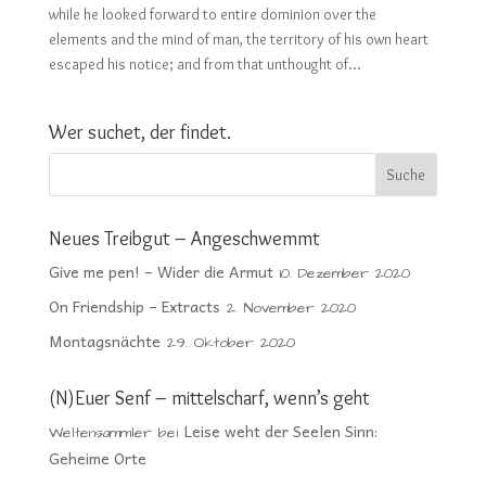
while he looked forward to entire dominion over the
elements and the mind of man, the territory of his own heart
escaped his notice; and from that unthought of...
Wer suchet, der findet.
Neues Treibgut – Angeschwemmt
Give me pen! – Wider die Armut
10. Dezember 2020
On Friendship – Extracts
2. November 2020
Montagsnächte
29. Oktober 2020
(N)Euer Senf – mittelscharf, wenn’s geht
Leise weht der Seelen Sinn:
Weltensammler
bei
Geheime Orte