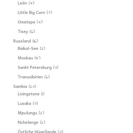
León
(4)
Little Big Corn
(7)
Ometepe
(4)
Tisey
(6)
Russland
(16)
Baikal-See
(2)
Moskau
(5)
Sankt Petersburg
(3)
Transsibirien
(6)
Sambia
(23)
Livingstone
(1)
Lusaka
(3)
Mpulungu
(2)
Nchelenge
(2)
Östliche Hügellande
(3)