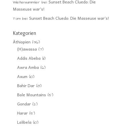
Sunset Beach Cluedo: Die
Weltensammler
bei
Masseuse war’s!
Sunset Beach Cluedo: Die Masseuse war’s!
Tom
bei
Kategorien
Äthiopien
(96)
(H)awassa
(7)
Addis Abeba
(11)
Awra Amba
(6)
Axum
(10)
Bahir Dar
(8)
Bale Mountains
(5)
Gondar
(2)
Harar
(5)
Lalibela
(10)