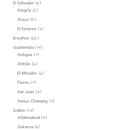
El Salvador
(12)
Alegría
(2)
Ataco
(5)
El Esteron
(4)
Erewhon
(102)
Guatemala
(34)
Antigua
(7)
Atitlán
(6)
El Mirador
(6)
Flores
(7)
San Juan
(4)
Semuc Champey
(3)
Indien
(33)
Allahmabad
(9)
Gokarna
(6)