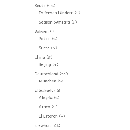
Beute
(52)
In fernen Ländern
(3)
Season Samsara
(2)
Bolivien
(7)
Potosí
(2)
Sucre
(5)
China
(5)
Beijing
(4)
Deutschland
(24)
München
(6)
El Salvador
(12)
Alegría
(2)
Ataco
(5)
El Esteron
(4)
Erewhon
(102)