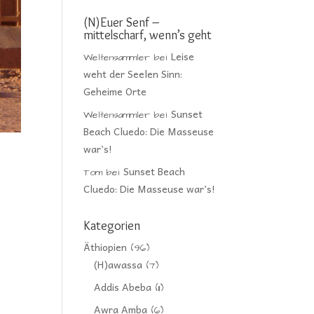
(N)Euer Senf –
mittelscharf, wenn’s geht
Leise
Weltensammler
bei
weht der Seelen Sinn:
Geheime Orte
Sunset
Weltensammler
bei
Beach Cluedo: Die Masseuse
war’s!
Sunset Beach
Tom
bei
Cluedo: Die Masseuse war’s!
Kategorien
Äthiopien
(96)
(H)awassa
(7)
Addis Abeba
(11)
Awra Amba
(6)