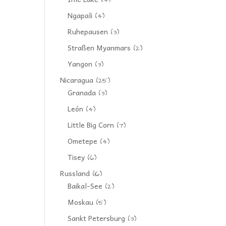
(4)
Ngapali
(4)
Ruhepausen
(3)
Straßen Myanmars
(2)
Yangon
(3)
Nicaragua
(25)
Granada
(3)
León
(4)
Little Big Corn
(7)
Ometepe
(4)
Tisey
(6)
Russland
(16)
Baikal-See
(2)
Moskau
(5)
Sankt Petersburg
(3)