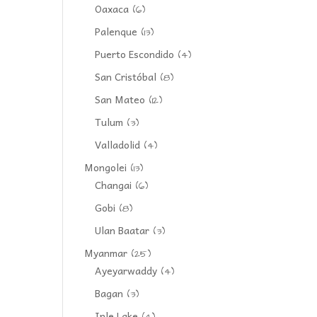
Oaxaca
(6)
Palenque
(13)
Puerto Escondido
(4)
San Cristóbal
(8)
San Mateo
(12)
Tulum
(3)
Valladolid
(4)
Mongolei
(13)
Changai
(6)
Gobi
(8)
Ulan Baatar
(3)
Myanmar
(25)
Ayeyarwaddy
(4)
Bagan
(3)
Inle Lake