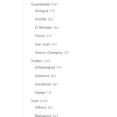
Guatemala
(34)
Antigua
(7)
Atitlán
(6)
El Mirador
(6)
Flores
(7)
San Juan
(4)
Semuc Champey
(3)
Indien
(33)
Allahmabad
(9)
Gokarna
(6)
Gondolari
(12)
Hampi
(3)
Iran
(49)
Alborz
(6)
Bishapoor
(2)