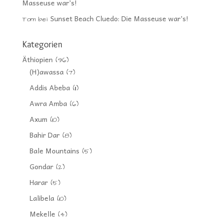
Masseuse war’s!
Sunset Beach Cluedo: Die Masseuse war’s!
Tom
bei
Kategorien
Äthiopien
(96)
(H)awassa
(7)
Addis Abeba
(11)
Awra Amba
(6)
Axum
(10)
Bahir Dar
(8)
Bale Mountains
(5)
Gondar
(2)
Harar
(5)
Lalibela
(10)
Mekelle
(4)