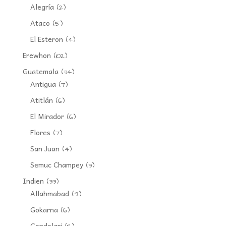
Alegría
(2)
Ataco
(5)
El Esteron
(4)
Erewhon
(102)
Guatemala
(34)
Antigua
(7)
Atitlán
(6)
El Mirador
(6)
Flores
(7)
San Juan
(4)
Semuc Champey
(3)
Indien
(33)
Allahmabad
(9)
Gokarna
(6)
Gondolari