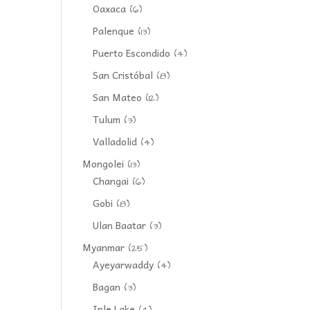
Oaxaca
(6)
Palenque
(13)
Puerto Escondido
(4)
San Cristóbal
(8)
San Mateo
(12)
Tulum
(3)
Valladolid
(4)
Mongolei
(13)
Changai
(6)
Gobi
(8)
Ulan Baatar
(3)
Myanmar
(25)
Ayeyarwaddy
(4)
Bagan
(3)
Inle Lake