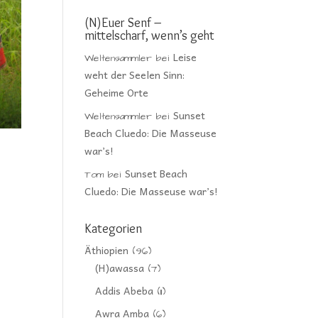
(N)Euer Senf –
mittelscharf, wenn’s geht
Leise
Weltensammler
bei
weht der Seelen Sinn:
Geheime Orte
Sunset
Weltensammler
bei
Beach Cluedo: Die Masseuse
war’s!
Sunset Beach
Tom
bei
d
Cluedo: Die Masseuse war’s!
Kategorien
Äthiopien
(96)
(H)awassa
(7)
Addis Abeba
(11)
Awra Amba
(6)