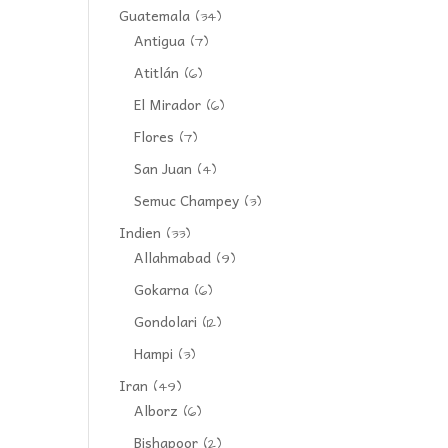
Guatemala
(34)
Antigua
(7)
Atitlán
(6)
El Mirador
(6)
Flores
(7)
San Juan
(4)
Semuc Champey
(3)
Indien
(33)
Allahmabad
(9)
Gokarna
(6)
Gondolari
(12)
Hampi
(3)
Iran
(49)
Alborz
(6)
Bishapoor
(2)