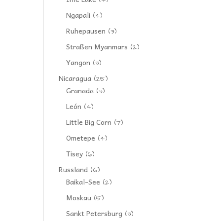
(4)
Ngapali
(4)
Ruhepausen
(3)
Straßen Myanmars
(2)
Yangon
(3)
Nicaragua
(25)
Granada
(3)
León
(4)
Little Big Corn
(7)
Ometepe
(4)
Tisey
(6)
Russland
(16)
Baikal-See
(2)
Moskau
(5)
Sankt Petersburg
(3)