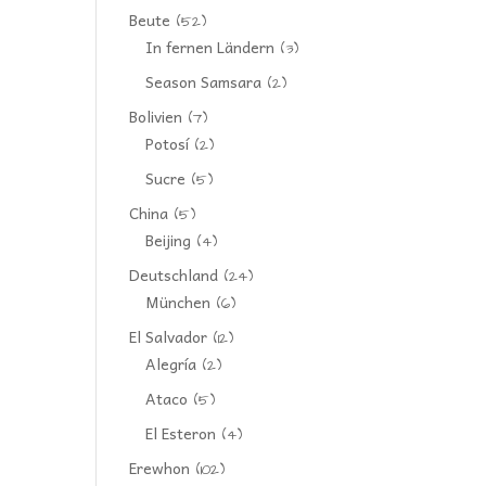
Beute
(52)
In fernen Ländern
(3)
Season Samsara
(2)
Bolivien
(7)
Potosí
(2)
Sucre
(5)
China
(5)
Beijing
(4)
Deutschland
(24)
München
(6)
El Salvador
(12)
Alegría
(2)
Ataco
(5)
El Esteron
(4)
Erewhon
(102)