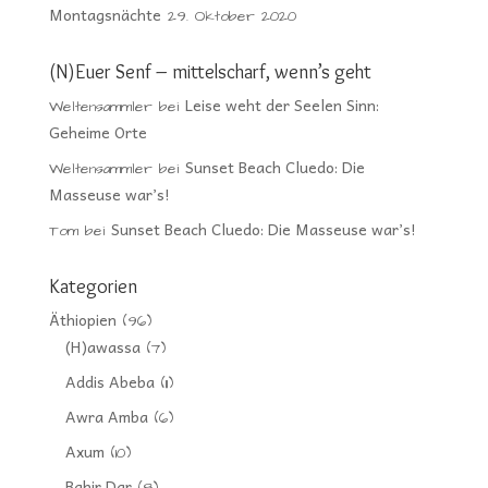
Montagsnächte
29. Oktober 2020
(N)Euer Senf – mittelscharf, wenn’s geht
Leise weht der Seelen Sinn:
Weltensammler
bei
Geheime Orte
Sunset Beach Cluedo: Die
Weltensammler
bei
Masseuse war’s!
Sunset Beach Cluedo: Die Masseuse war’s!
Tom
bei
Kategorien
Äthiopien
(96)
(H)awassa
(7)
Addis Abeba
(11)
Awra Amba
(6)
Axum
(10)
Bahir Dar