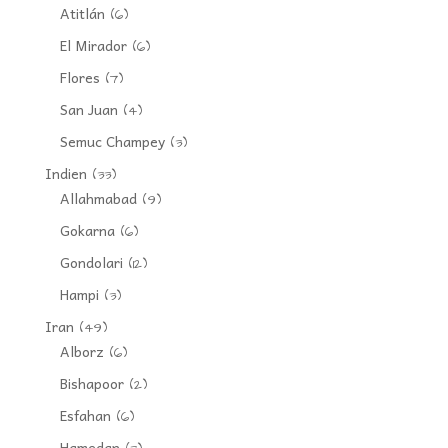
Atitlán
(6)
El Mirador
(6)
Flores
(7)
San Juan
(4)
Semuc Champey
(3)
Indien
(33)
Allahmabad
(9)
Gokarna
(6)
Gondolari
(12)
Hampi
(3)
Iran
(49)
Alborz
(6)
Bishapoor
(2)
Esfahan
(6)
Hamedan