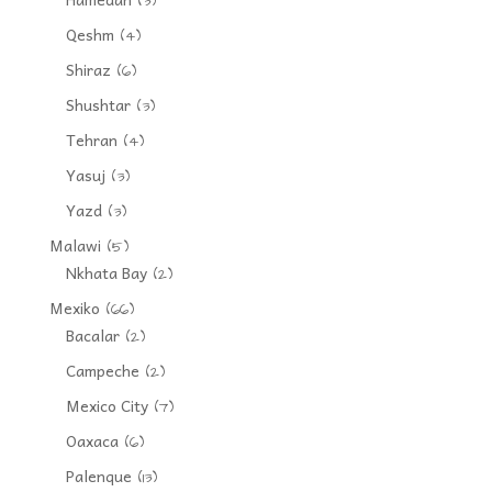
(3)
Qeshm
(4)
Shiraz
(6)
Shushtar
(3)
Tehran
(4)
Yasuj
(3)
Yazd
(3)
Malawi
(5)
Nkhata Bay
(2)
Mexiko
(66)
Bacalar
(2)
Campeche
(2)
Mexico City
(7)
Oaxaca
(6)
Palenque
(13)