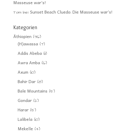
Masseuse war’s!
Sunset Beach Cluedo: Die Masseuse war’s!
Tom
bei
Kategorien
Äthiopien
(96)
(H)awassa
(7)
Addis Abeba
(11)
Awra Amba
(6)
Axum
(10)
Bahir Dar
(8)
Bale Mountains
(5)
Gondar
(2)
Harar
(5)
Lalibela
(10)
Mekelle
(4)