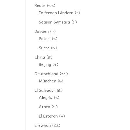
Beute
(52)
In fernen Ländern
(3)
Season Samsara
(2)
Bolivien
(7)
Potosí
(2)
Sucre
(5)
China
(5)
Beijing
(4)
Deutschland
(24)
München
(6)
El Salvador
(12)
Alegría
(2)
Ataco
(5)
El Esteron
(4)
Erewhon
(102)