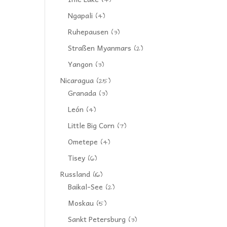
(4)
Ngapali
(4)
Ruhepausen
(3)
Straßen Myanmars
(2)
Yangon
(3)
Nicaragua
(25)
Granada
(3)
León
(4)
Little Big Corn
(7)
Ometepe
(4)
Tisey
(6)
Russland
(16)
Baikal-See
(2)
Moskau
(5)
Sankt Petersburg
(3)