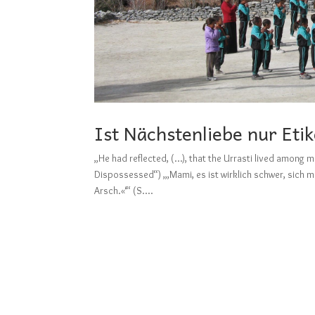
Ist Nächstenliebe nur Etik
„He had reflected, (…), that the Urrasti lived among 
Dispossessed“) „‚Mami, es ist wirklich schwer, sich 
Arsch.«‘“ (S....