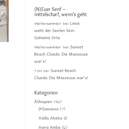
(N)Euer Senf –
mittelscharf, wenn’s geht
Leise
Weltensammler
bei
weht der Seelen Sinn:
Geheime Orte
Sunset
Weltensammler
bei
Beach Cluedo: Die Masseuse
war’s!
Sunset Beach
Tom
bei
Cluedo: Die Masseuse war’s!
Kategorien
Äthiopien
(96)
(H)awassa
(7)
Addis Abeba
(11)
Awra Amba
(6)