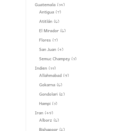
Guatemala
(34)
Antigua
(7)
Atitlán
(6)
El Mirador
(6)
Flores
(7)
San Juan
(4)
Semuc Champey
(3)
Indien
(33)
Allahmabad
(9)
Gokarna
(6)
Gondolari
(12)
Hampi
(3)
Iran
(49)
Alborz
(6)
Bishapoor
(2)