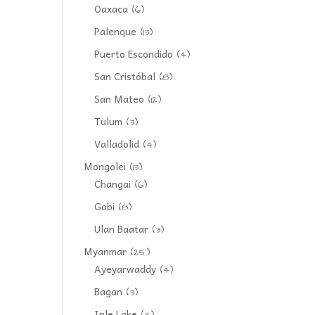
Oaxaca
(6)
Palenque
(13)
Puerto Escondido
(4)
San Cristóbal
(8)
San Mateo
(12)
Tulum
(3)
Valladolid
(4)
Mongolei
(13)
Changai
(6)
Gobi
(8)
Ulan Baatar
(3)
Myanmar
(25)
Ayeyarwaddy
(4)
Bagan
(3)
Inle Lake