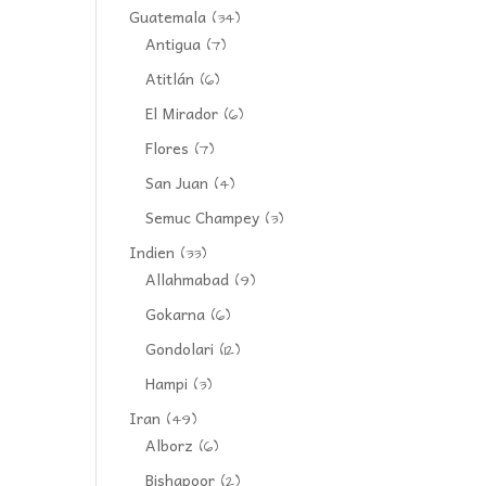
Guatemala
(34)
Antigua
(7)
Atitlán
(6)
El Mirador
(6)
Flores
(7)
San Juan
(4)
Semuc Champey
(3)
Indien
(33)
Allahmabad
(9)
Gokarna
(6)
Gondolari
(12)
Hampi
(3)
Iran
(49)
Alborz
(6)
Bishapoor
(2)