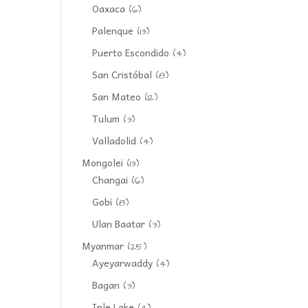
Oaxaca
(6)
Palenque
(13)
Puerto Escondido
(4)
San Cristóbal
(8)
San Mateo
(12)
Tulum
(3)
Valladolid
(4)
Mongolei
(13)
Changai
(6)
Gobi
(8)
Ulan Baatar
(3)
Myanmar
(25)
Ayeyarwaddy
(4)
Bagan
(3)
Inle Lake