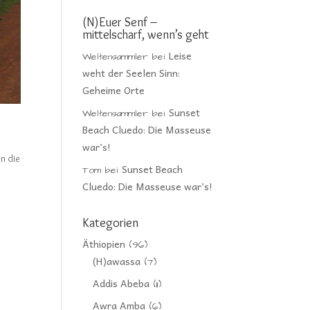
(N)Euer Senf –
mittelscharf, wenn’s geht
Leise
Weltensammler
bei
weht der Seelen Sinn:
Geheime Orte
Sunset
Weltensammler
bei
Beach Cluedo: Die Masseuse
war’s!
n die
Sunset Beach
Tom
bei
Cluedo: Die Masseuse war’s!
Kategorien
Äthiopien
(96)
(H)awassa
(7)
Addis Abeba
(11)
Awra Amba
(6)