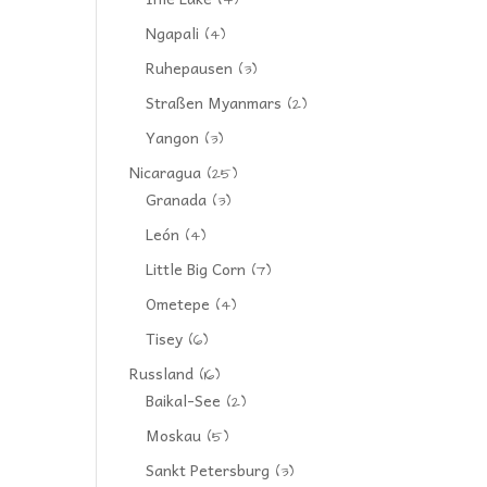
(4)
Ngapali
(4)
Ruhepausen
(3)
Straßen Myanmars
(2)
Yangon
(3)
Nicaragua
(25)
Granada
(3)
León
(4)
Little Big Corn
(7)
Ometepe
(4)
Tisey
(6)
Russland
(16)
Baikal-See
(2)
Moskau
(5)
Sankt Petersburg
(3)