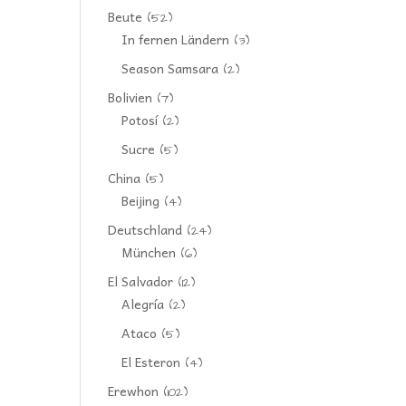
Beute
(52)
In fernen Ländern
(3)
Season Samsara
(2)
Bolivien
(7)
Potosí
(2)
Sucre
(5)
China
(5)
Beijing
(4)
Deutschland
(24)
München
(6)
El Salvador
(12)
Alegría
(2)
Ataco
(5)
El Esteron
(4)
Erewhon
(102)