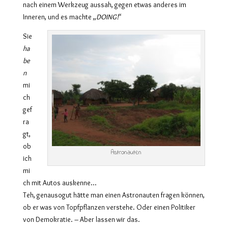
nach einem Werkzeug aussah, gegen etwas anderes im
Inneren, und es machte „
DOING!
“
Sie
ha
be
n
mi
ch
gef
ra
gt,
ob
Astronauten
ich
mi
ch mit Autos auskenne…
Teh, genausogut hätte man einen Astronauten fragen können,
ob er was von Topfpflanzen verstehe. Oder einen Politiker
von Demokratie. – Aber lassen wir das.