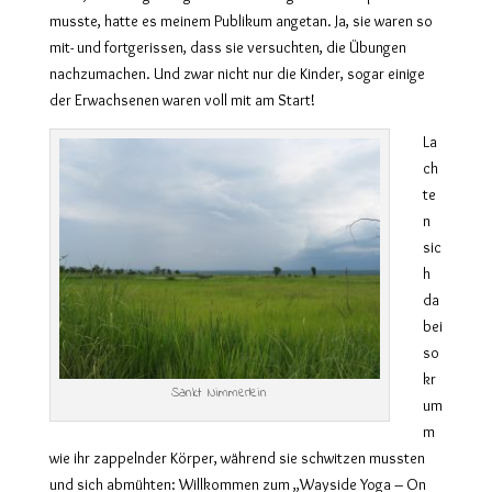
musste, hatte es meinem Publikum angetan. Ja, sie waren so
mit- und fortgerissen, dass sie versuchten, die Übungen
nachzumachen. Und zwar nicht nur die Kinder, sogar einige
der Erwachsenen waren voll mit am Start!
La
ch
te
n
sic
h
da
bei
so
kr
Sankt Nimmerlein
um
m
wie ihr zappelnder Körper, während sie schwitzen mussten
und sich abmühten: Willkommen zum „Wayside Yoga – On