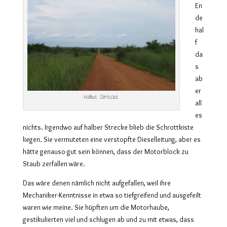
En
de
hal
f
da
s
ab
er
Halbe Strecke
all
es
nichts. Irgendwo auf halber Strecke blieb die Schrottkiste
liegen. Sie vermuteten eine verstopfte Dieselleitung, aber es
hätte genauso gut sein können, dass der Motorblock zu
Staub zerfallen wäre.
Das wäre denen nämlich nicht aufgefallen, weil ihre
Mechaniker-Kenntnisse in etwa so tiefgreifend und ausgefeilt
waren wie meine. Sie hüpften um die Motorhaube,
gestikulierten viel und schlugen ab und zu mit etwas, dass