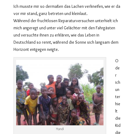
Ich musste mir so dermaßen das Lachen verkneifen, wie er da
vor mir stand, ganz betreten und kleinlaut.
Während der fruchtlosen Reparaturversuchen unterhielt ich
mich angeregt und unter viel Gelächter mit den Fahrgästen
und versuchte ihnen zu erklären, wie das Leben in
Deutschland so rennt, während die Sonne sich langsam dem
Horizont entgegen neigte.
O
de
r
ich
un
ter
hie
lt
die
Kid
Mond
die