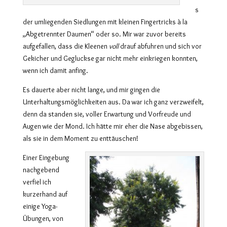
s
der umliegenden Siedlungen mit kleinen Fingertricks à la
„Abgetrennter Daumen“ oder so. Mir war zuvor bereits
aufgefallen, dass die Kleenen
voll
drauf abfuhren und sich vor
Gekicher und Gegluckse gar nicht mehr einkriegen konnten,
wenn ich damit anfing.
Es dauerte aber nicht lange, und mir gingen die
Unterhaltungsmöglichkeiten aus. Da war ich ganz verzweifelt,
denn da standen sie, voller Erwartung und Vorfreude und
Augen wie der Mond. Ich hätte mir eher die Nase abgebissen,
als sie in dem Moment zu enttäuschen!
Einer Eingebung
nachgebend
verfiel ich
kurzerhand auf
einige Yoga-
Übungen, von