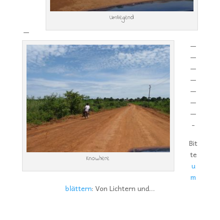
Umliegend
—
—
—
—
—
—
—
—
-
Bit
te
Knowhere
u
m
blättern
: Von Lichtern und…