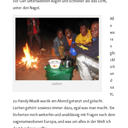
vor Gier unterlaufenen Augen und schneller als das Licht,
unter den Nagel.
All
e
wa
re
n
glü
ckl
ich
un
d
Löchern
sa
tt,
zu Handy-Musik wurde am Abend getanzt und gelacht.
Lachen gehört sowieso immer dazu, egal was man macht. Sie
löcherten mich weiterhin und unablässig mit Fragen nach dem
sagenumwobenen Europa, und was um alles in der Welt ich