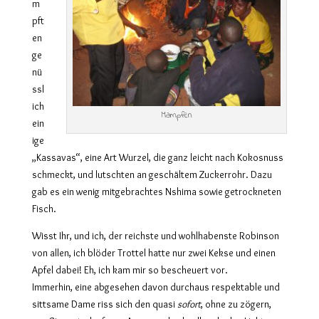
m
pft
en
ge
nü
ssl
ich
Mampfen
ein
ige
„Kassavas“, eine Art Wurzel, die ganz leicht nach Kokosnuss
schmeckt, und lutschten an geschältem Zuckerrohr. Dazu
gab es ein wenig mitgebrachtes Nshima sowie getrockneten
Fisch.
Wisst Ihr, und ich, der reichste und wohlhabenste Robinson
von allen, ich blöder Trottel hatte nur zwei Kekse und einen
Apfel dabei! Eh, ich kam mir so bescheuert vor.
Immerhin, eine abgesehen davon durchaus respektable und
sittsame Dame riss sich den quasi
sofort
, ohne zu zögern,