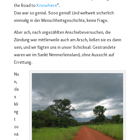
Knowhere
the Road to
“
.
Das war so genial. Sooo genial! Und weltweit sicherlich
einmalig in der Menschheitsgeschichte, keine Frage.
Aber ach, nach ungezählten Anschiebeversuchen, die
Zündung war mittlerweile auch am Arsch, ließen sie es dann
sein, und wir fügten uns in unser Schicksal: Gestrandete
waren wir im Sankt Nimmerleinsland, ohne Aussicht auf
Errettung.
Nu
n,
da
s
kli
ng
t
zu
nä