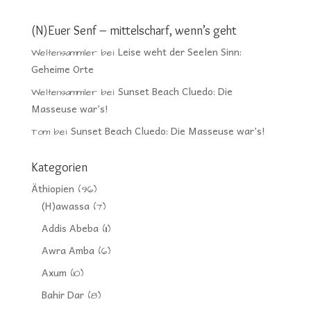
(N)Euer Senf – mittelscharf, wenn’s geht
Leise weht der Seelen Sinn:
Weltensammler
bei
Geheime Orte
Sunset Beach Cluedo: Die
Weltensammler
bei
Masseuse war’s!
Sunset Beach Cluedo: Die Masseuse war’s!
Tom
bei
Kategorien
Äthiopien
(96)
(H)awassa
(7)
Addis Abeba
(11)
Awra Amba
(6)
Axum
(10)
Bahir Dar
(8)