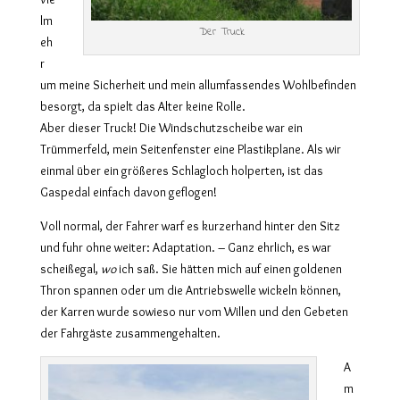
lm
Der Truck
eh
r
um meine Sicherheit und mein allumfassendes Wohlbefinden
besorgt, da spielt das Alter keine Rolle.
Aber dieser Truck! Die Windschutzscheibe war ein
Trümmerfeld, mein Seitenfenster eine Plastikplane. Als wir
einmal über ein größeres Schlagloch holperten, ist das
Gaspedal einfach davon geflogen!
Voll normal, der Fahrer warf es kurzerhand hinter den Sitz
und fuhr ohne weiter: Adaptation. – Ganz ehrlich, es war
scheißegal,
wo
ich saß. Sie hätten mich auf einen goldenen
Thron spannen oder um die Antriebswelle wickeln können,
der Karren wurde sowieso nur vom Willen und den Gebeten
der Fahrgäste zusammengehalten.
A
m