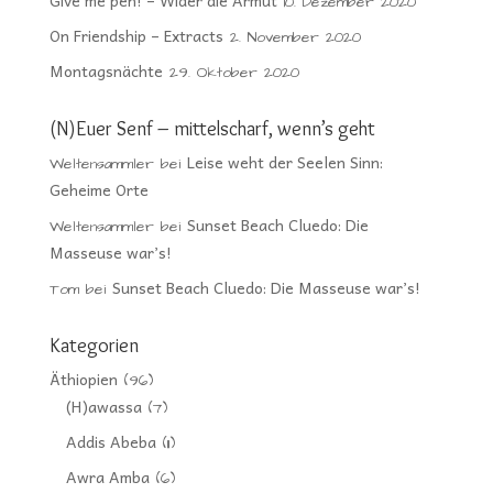
Give me pen! – Wider die Armut
10. Dezember 2020
On Friendship – Extracts
2. November 2020
Montagsnächte
29. Oktober 2020
(N)Euer Senf – mittelscharf, wenn’s geht
Leise weht der Seelen Sinn:
Weltensammler
bei
Geheime Orte
Sunset Beach Cluedo: Die
Weltensammler
bei
Masseuse war’s!
Sunset Beach Cluedo: Die Masseuse war’s!
Tom
bei
Kategorien
Äthiopien
(96)
(H)awassa
(7)
Addis Abeba
(11)
Awra Amba
(6)