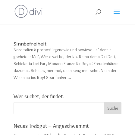
Sinnbefreiheit
Norditalien à propos! Irgendwie und sowieso. Is’ dann a
gscheider Mo’, Wer oiwei ko, der ko. Rama dama Diri Dari,
Schickeria Lari Fari, Monaco Franze Kir Royal! Freudenhäuser
dazumal. Schaung mer moi, dann seng mer scho. Nach der
Wiesn ab ins Roy! Sparifankerl...
Wer suchet, der findet.
Neues Treibgut – Angeschwemmt