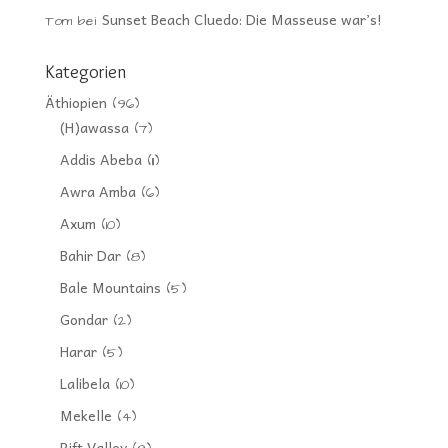
Sunset Beach Cluedo: Die Masseuse war’s!
Tom
bei
Kategorien
Äthiopien
(96)
(H)awassa
(7)
Addis Abeba
(11)
Awra Amba
(6)
Axum
(10)
Bahir Dar
(8)
Bale Mountains
(5)
Gondar
(2)
Harar
(5)
Lalibela
(10)
Mekelle
(4)
Rift Valley