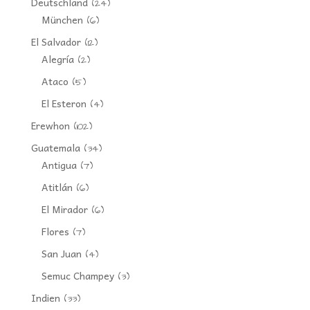
Deutschland
(24)
München
(6)
El Salvador
(12)
Alegría
(2)
Ataco
(5)
El Esteron
(4)
Erewhon
(102)
Guatemala
(34)
Antigua
(7)
Atitlán
(6)
El Mirador
(6)
Flores
(7)
San Juan
(4)
Semuc Champey
(3)
Indien
(33)