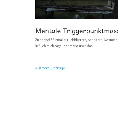
Mentale Triggerpunktmas
Zu schnell? Einmal zurückblättern, sehr gern: 
ließ ich mich tagsüber meist über das...
« Ältere Einträge