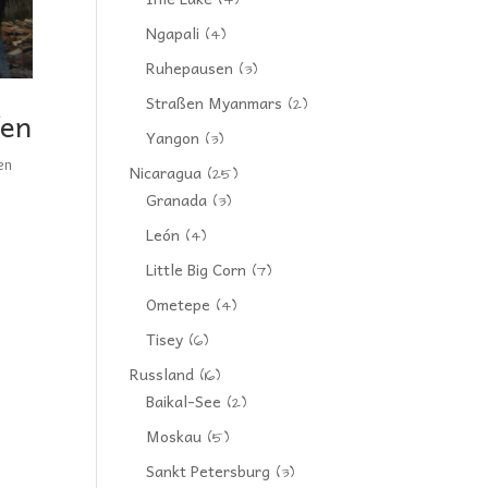
(4)
Ngapali
(4)
Ruhepausen
(3)
Straßen Myanmars
(2)
fen
Yangon
(3)
en
Nicaragua
(25)
Granada
(3)
León
(4)
Little Big Corn
(7)
Ometepe
(4)
Tisey
(6)
Russland
(16)
Baikal-See
(2)
Moskau
(5)
Sankt Petersburg
(3)