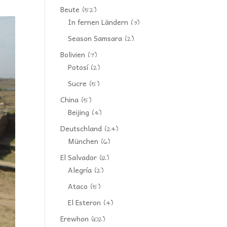
Beute
(52)
In fernen Ländern
(3)
Season Samsara
(2)
Bolivien
(7)
Potosí
(2)
Sucre
(5)
China
(5)
Beijing
(4)
Deutschland
(24)
München
(6)
El Salvador
(12)
Alegría
(2)
Ataco
(5)
El Esteron
(4)
Erewhon
(102)