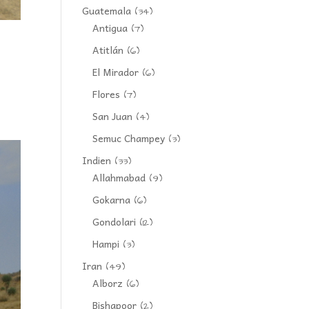
Guatemala
(34)
Antigua
(7)
Atitlán
(6)
El Mirador
(6)
Flores
(7)
San Juan
(4)
Semuc Champey
(3)
Indien
(33)
Allahmabad
(9)
Gokarna
(6)
Gondolari
(12)
Hampi
(3)
Iran
(49)
Alborz
(6)
Bishapoor
(2)