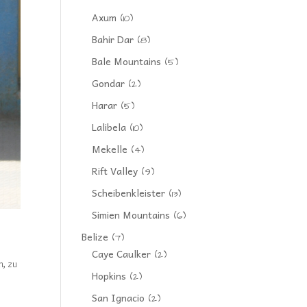
Axum
(10)
Bahir Dar
(8)
Bale Mountains
(5)
Gondar
(2)
Harar
(5)
Lalibela
(10)
Mekelle
(4)
Rift Valley
(9)
Scheibenkleister
(13)
Simien Mountains
(6)
Belize
(7)
Caye Caulker
(2)
, zu
Hopkins
(2)
San Ignacio
(2)