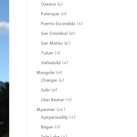
Oaxaca
(6)
Palenque
(13)
Puerto Escondido
(4)
San Cristóbal
(8)
San Mateo
(12)
Tulum
(3)
Valladolid
(4)
Mongolei
(13)
Changai
(6)
Gobi
(8)
Ulan Baatar
(3)
Myanmar
(25)
Ayeyarwaddy
(4)
Bagan
(3)
Inle Lake