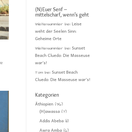
(N)Euer Senf –
mittelscharf, wenn’s geht
Leise
Weltensammler
bei
weht der Seelen Sinn:
Geheime Orte
Sunset
Weltensammler
bei
Beach Cluedo: Die Masseuse
war’s!
ir
Sunset Beach
Tom
bei
Cluedo: Die Masseuse war’s!
Kategorien
Äthiopien
(96)
(H)awassa
(7)
Addis Abeba
(11)
Awra Amba
(6)