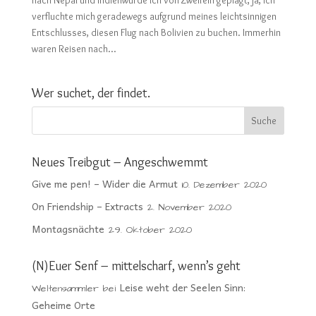
nach Nepal und Indienwurde ich von Zweifeln geplagt, ja, ich
verfluchte mich geradewegs aufgrund meines leichtsinnigen
Entschlusses, diesen Flug nach Bolivien zu buchen. Immerhin
waren Reisen nach...
Wer suchet, der findet.
Neues Treibgut – Angeschwemmt
Give me pen! – Wider die Armut
10. Dezember 2020
On Friendship – Extracts
2. November 2020
Montagsnächte
29. Oktober 2020
(N)Euer Senf – mittelscharf, wenn’s geht
Leise weht der Seelen Sinn:
Weltensammler
bei
Geheime Orte