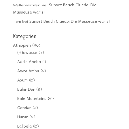
Sunset Beach Cluedo: Die
Weltensammler
bei
Masseuse war’s!
Sunset Beach Cluedo: Die Masseuse war’s!
Tom
bei
Kategorien
Äthiopien
(96)
(H)awassa
(7)
Addis Abeba
(11)
Awra Amba
(6)
Axum
(10)
Bahir Dar
(8)
Bale Mountains
(5)
Gondar
(2)
Harar
(5)
Lalibela
(10)