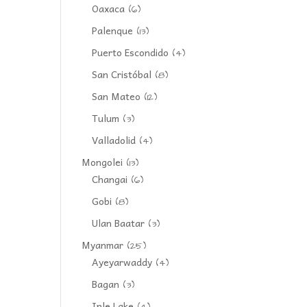
Oaxaca
(6)
Palenque
(13)
Puerto Escondido
(4)
San Cristóbal
(8)
San Mateo
(12)
Tulum
(3)
Valladolid
(4)
Mongolei
(13)
Changai
(6)
Gobi
(8)
Ulan Baatar
(3)
Myanmar
(25)
Ayeyarwaddy
(4)
Bagan
(3)
Inle Lake