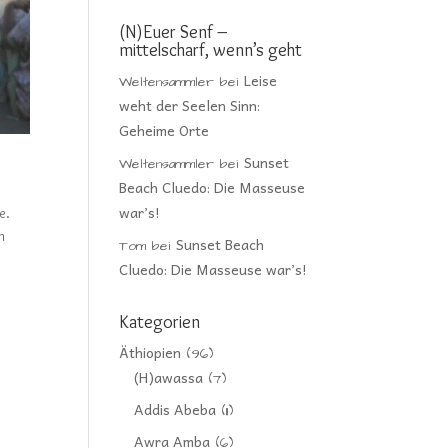
(N)Euer Senf –
mittelscharf, wenn’s geht
Leise
Weltensammler
bei
weht der Seelen Sinn:
Geheime Orte
Sunset
Weltensammler
bei
Beach Cluedo: Die Masseuse
war’s!
e.
m
Sunset Beach
Tom
bei
Cluedo: Die Masseuse war’s!
Kategorien
Äthiopien
(96)
(H)awassa
(7)
Addis Abeba
(11)
Awra Amba
(6)