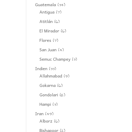
Guatemala
(34)
Antigua
(7)
Atitlán
(6)
El Mirador
(6)
Flores
(7)
San Juan
(4)
Semuc Champey
(3)
Indien
(33)
Allahmabad
(9)
Gokarna
(6)
Gondolari
(12)
Hampi
(3)
Iran
(49)
Alborz
(6)
Bishapoor
(2)