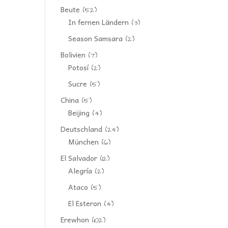
Beute
(52)
In fernen Ländern
(3)
Season Samsara
(2)
Bolivien
(7)
Potosí
(2)
Sucre
(5)
China
(5)
Beijing
(4)
Deutschland
(24)
München
(6)
El Salvador
(12)
Alegría
(2)
Ataco
(5)
El Esteron
(4)
Erewhon
(102)