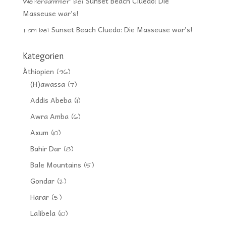
Sunset Beach Cluedo: Die
Weltensammler
bei
Masseuse war’s!
Sunset Beach Cluedo: Die Masseuse war’s!
Tom
bei
Kategorien
Äthiopien
(96)
(H)awassa
(7)
Addis Abeba
(11)
Awra Amba
(6)
Axum
(10)
Bahir Dar
(8)
Bale Mountains
(5)
Gondar
(2)
Harar
(5)
Lalibela
(10)