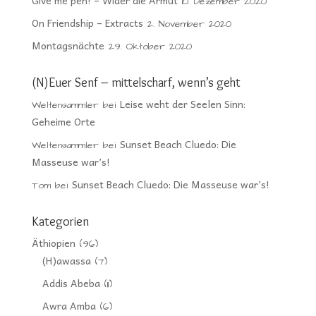
Give me pen! – Wider die Armut
10. Dezember 2020
On Friendship – Extracts
2. November 2020
Montagsnächte
29. Oktober 2020
(N)Euer Senf – mittelscharf, wenn’s geht
Leise weht der Seelen Sinn:
Weltensammler
bei
Geheime Orte
Sunset Beach Cluedo: Die
Weltensammler
bei
Masseuse war’s!
Sunset Beach Cluedo: Die Masseuse war’s!
Tom
bei
Kategorien
Äthiopien
(96)
(H)awassa
(7)
Addis Abeba
(11)
Awra Amba
(6)