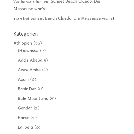
Sunset Beach Cluedo: Die
Weltensammler
bei
Masseuse war’s!
Sunset Beach Cluedo: Die Masseuse war’s!
Tom
bei
Kategorien
Äthiopien
(96)
(H)awassa
(7)
Addis Abeba
(11)
Awra Amba
(6)
Axum
(10)
Bahir Dar
(8)
Bale Mountains
(5)
Gondar
(2)
Harar
(5)
Lalibela
(10)