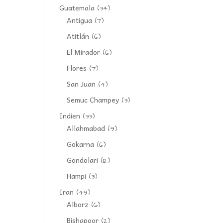
Guatemala
(34)
Antigua
(7)
Atitlán
(6)
El Mirador
(6)
Flores
(7)
San Juan
(4)
Semuc Champey
(3)
Indien
(33)
Allahmabad
(9)
Gokarna
(6)
Gondolari
(12)
Hampi
(3)
Iran
(49)
Alborz
(6)
Bishapoor
(2)