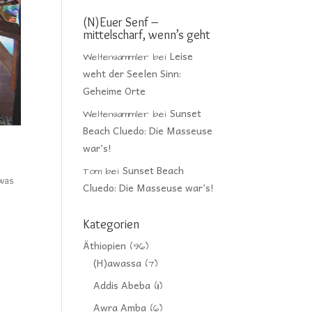
(N)Euer Senf –
mittelscharf, wenn’s geht
Leise
Weltensammler
bei
weht der Seelen Sinn:
Geheime Orte
Sunset
Weltensammler
bei
Beach Cluedo: Die Masseuse
war’s!
Sunset Beach
Tom
bei
twas
Cluedo: Die Masseuse war’s!
Kategorien
Äthiopien
(96)
(H)awassa
(7)
Addis Abeba
(11)
Awra Amba
(6)