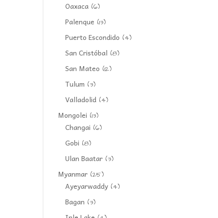
Oaxaca
(6)
Palenque
(13)
Puerto Escondido
(4)
San Cristóbal
(8)
San Mateo
(12)
Tulum
(3)
Valladolid
(4)
Mongolei
(13)
Changai
(6)
Gobi
(8)
Ulan Baatar
(3)
Myanmar
(25)
Ayeyarwaddy
(4)
Bagan
(3)
Inle Lake