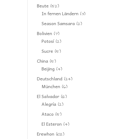
Beute
(52)
In fernen Ländern
(3)
Season Samsara
(2)
Bolivien
(7)
Potosí
(2)
Sucre
(5)
China
(5)
Beijing
(4)
Deutschland
(24)
München
(6)
El Salvador
(12)
Alegría
(2)
Ataco
(5)
El Esteron
(4)
Erewhon
(102)