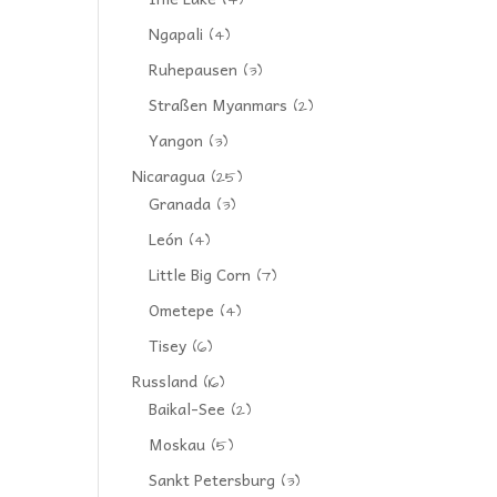
(4)
Ngapali
(4)
Ruhepausen
(3)
Straßen Myanmars
(2)
Yangon
(3)
Nicaragua
(25)
Granada
(3)
León
(4)
Little Big Corn
(7)
Ometepe
(4)
Tisey
(6)
Russland
(16)
Baikal-See
(2)
Moskau
(5)
Sankt Petersburg
(3)