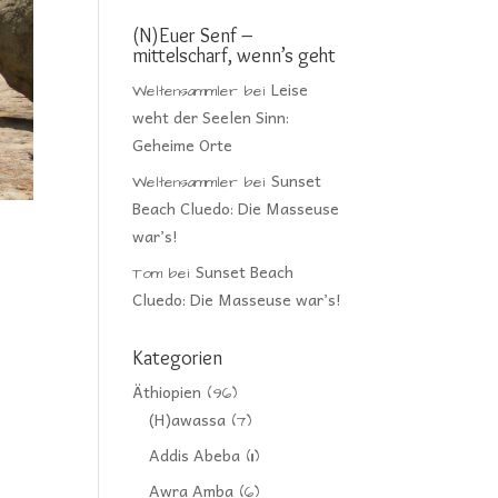
(N)Euer Senf –
mittelscharf, wenn’s geht
Leise
Weltensammler
bei
weht der Seelen Sinn:
Geheime Orte
Sunset
Weltensammler
bei
Beach Cluedo: Die Masseuse
war’s!
Sunset Beach
Tom
bei
Cluedo: Die Masseuse war’s!
Kategorien
Äthiopien
(96)
(H)awassa
(7)
Addis Abeba
(11)
Awra Amba
(6)