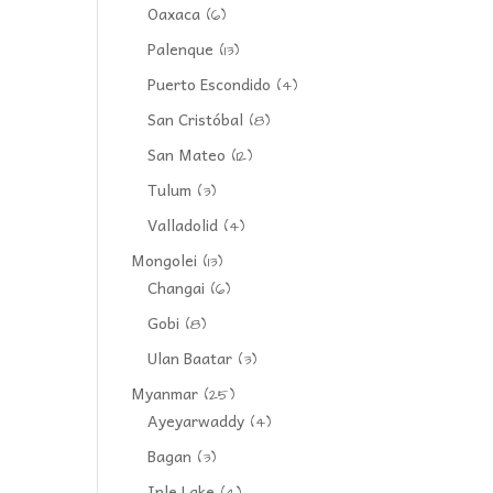
Oaxaca
(6)
Palenque
(13)
Puerto Escondido
(4)
San Cristóbal
(8)
San Mateo
(12)
Tulum
(3)
Valladolid
(4)
Mongolei
(13)
Changai
(6)
Gobi
(8)
Ulan Baatar
(3)
Myanmar
(25)
Ayeyarwaddy
(4)
Bagan
(3)
Inle Lake