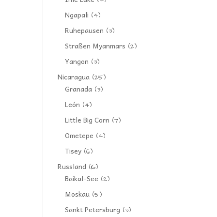
(4)
Ngapali
(4)
Ruhepausen
(3)
Straßen Myanmars
(2)
Yangon
(3)
Nicaragua
(25)
Granada
(3)
León
(4)
Little Big Corn
(7)
Ometepe
(4)
Tisey
(6)
Russland
(16)
Baikal-See
(2)
Moskau
(5)
Sankt Petersburg
(3)