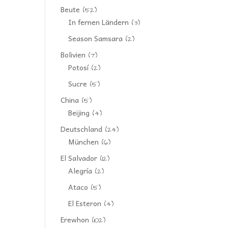
Beute
(52)
In fernen Ländern
(3)
Season Samsara
(2)
Bolivien
(7)
Potosí
(2)
Sucre
(5)
China
(5)
Beijing
(4)
Deutschland
(24)
München
(6)
El Salvador
(12)
Alegría
(2)
Ataco
(5)
El Esteron
(4)
Erewhon
(102)