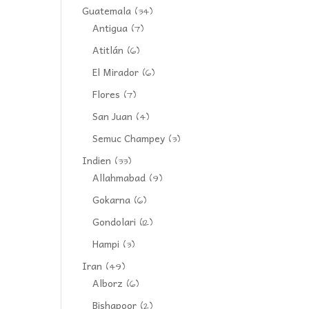
Guatemala
(34)
Antigua
(7)
Atitlán
(6)
El Mirador
(6)
Flores
(7)
San Juan
(4)
Semuc Champey
(3)
Indien
(33)
Allahmabad
(9)
Gokarna
(6)
Gondolari
(12)
Hampi
(3)
Iran
(49)
Alborz
(6)
Bishapoor
(2)