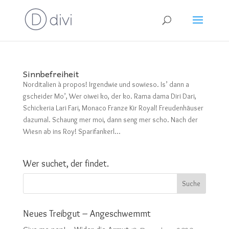
Sinnbefreiheit
Norditalien à propos! Irgendwie und sowieso. Is’ dann a
gscheider Mo’, Wer oiwei ko, der ko. Rama dama Diri Dari,
Schickeria Lari Fari, Monaco Franze Kir Royal! Freudenhäuser
dazumal. Schaung mer moi, dann seng mer scho. Nach der
Wiesn ab ins Roy! Sparifankerl...
Wer suchet, der findet.
Neues Treibgut – Angeschwemmt