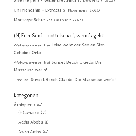
Give me pen! – Wider die Armut
10. Dezember 2020
On Friendship – Extracts
2. November 2020
Montagsnächte
29. Oktober 2020
(N)Euer Senf – mittelscharf, wenn’s geht
Leise weht der Seelen Sinn:
Weltensammler
bei
Geheime Orte
Sunset Beach Cluedo: Die
Weltensammler
bei
Masseuse war’s!
Sunset Beach Cluedo: Die Masseuse war’s!
Tom
bei
Kategorien
Äthiopien
(96)
(H)awassa
(7)
Addis Abeba
(11)
Awra Amba
(6)