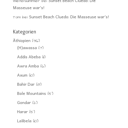
Sunset Beach Cluedo: Die
Weltensammler
bei
Masseuse war’s!
Sunset Beach Cluedo: Die Masseuse war’s!
Tom
bei
Kategorien
Äthiopien
(96)
(H)awassa
(7)
Addis Abeba
(11)
Awra Amba
(6)
Axum
(10)
Bahir Dar
(8)
Bale Mountains
(5)
Gondar
(2)
Harar
(5)
Lalibela
(10)