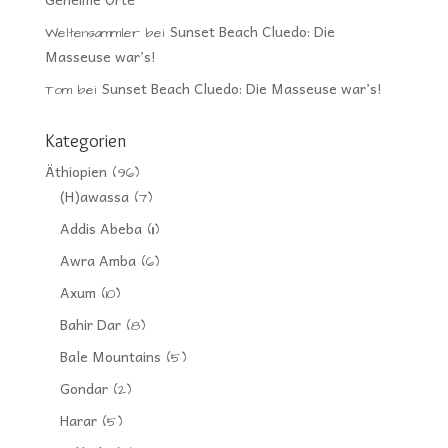
Sunset Beach Cluedo: Die
Weltensammler
bei
Masseuse war’s!
Sunset Beach Cluedo: Die Masseuse war’s!
Tom
bei
Kategorien
Äthiopien
(96)
(H)awassa
(7)
Addis Abeba
(11)
Awra Amba
(6)
Axum
(10)
Bahir Dar
(8)
Bale Mountains
(5)
Gondar
(2)
Harar
(5)