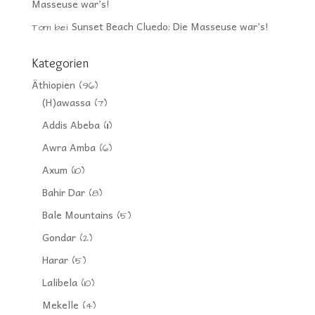
Masseuse war’s!
Sunset Beach Cluedo: Die Masseuse war’s!
Tom
bei
Kategorien
Äthiopien
(96)
(H)awassa
(7)
Addis Abeba
(11)
Awra Amba
(6)
Axum
(10)
Bahir Dar
(8)
Bale Mountains
(5)
Gondar
(2)
Harar
(5)
Lalibela
(10)
Mekelle
(4)