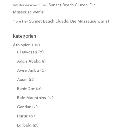
Sunset Beach Cluedo: Die
Weltensammler
bei
Masseuse war’s!
Sunset Beach Cluedo: Die Masseuse war’s!
Tom
bei
Kategorien
Äthiopien
(96)
(H)awassa
(7)
Addis Abeba
(11)
Awra Amba
(6)
Axum
(10)
Bahir Dar
(8)
Bale Mountains
(5)
Gondar
(2)
Harar
(5)
Lalibela
(10)