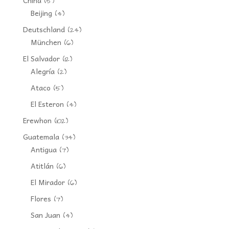
(5)
Beijing
(4)
Deutschland
(24)
München
(6)
El Salvador
(12)
Alegría
(2)
Ataco
(5)
El Esteron
(4)
Erewhon
(102)
Guatemala
(34)
Antigua
(7)
Atitlán
(6)
El Mirador
(6)
Flores
(7)
San Juan
(4)