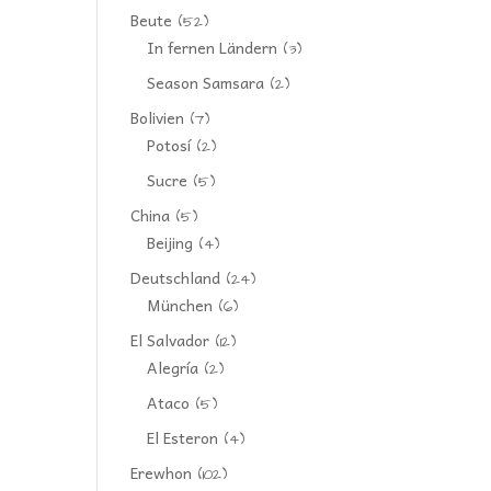
Beute
(52)
In fernen Ländern
(3)
Season Samsara
(2)
Bolivien
(7)
Potosí
(2)
Sucre
(5)
China
(5)
Beijing
(4)
Deutschland
(24)
München
(6)
El Salvador
(12)
Alegría
(2)
Ataco
(5)
El Esteron
(4)
Erewhon
(102)