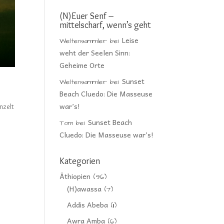
(N)Euer Senf –
mittelscharf, wenn’s geht
Leise
Weltensammler
bei
weht der Seelen Sinn:
Geheime Orte
Sunset
Weltensammler
bei
Beach Cluedo: Die Masseuse
war’s!
nzelt
Sunset Beach
Tom
bei
Cluedo: Die Masseuse war’s!
Kategorien
Äthiopien
(96)
(H)awassa
(7)
Addis Abeba
(11)
Awra Amba
(6)