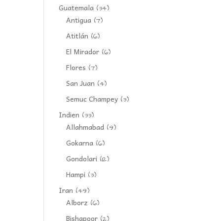
Guatemala
(34)
Antigua
(7)
Atitlán
(6)
El Mirador
(6)
Flores
(7)
San Juan
(4)
Semuc Champey
(3)
Indien
(33)
Allahmabad
(9)
Gokarna
(6)
Gondolari
(12)
Hampi
(3)
Iran
(49)
Alborz
(6)
Bishapoor
(2)