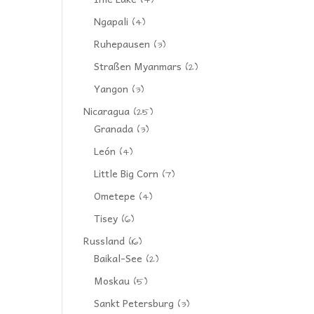
(4)
Ngapali
(4)
Ruhepausen
(3)
Straßen Myanmars
(2)
Yangon
(3)
Nicaragua
(25)
Granada
(3)
León
(4)
Little Big Corn
(7)
Ometepe
(4)
Tisey
(6)
Russland
(16)
Baikal-See
(2)
Moskau
(5)
Sankt Petersburg
(3)