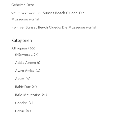
Geheime Orte
Sunset Beach Cluedo: Die
Weltensammler
bei
Masseuse war’s!
Sunset Beach Cluedo: Die Masseuse war’s!
Tom
bei
Kategorien
Äthiopien
(96)
(H)awassa
(7)
Addis Abeba
(11)
Awra Amba
(6)
Axum
(10)
Bahir Dar
(8)
Bale Mountains
(5)
Gondar
(2)
Harar
(5)