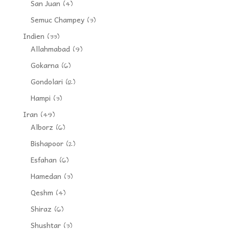
San Juan
(4)
Semuc Champey
(3)
Indien
(33)
Allahmabad
(9)
Gokarna
(6)
Gondolari
(12)
Hampi
(3)
Iran
(49)
Alborz
(6)
Bishapoor
(2)
Esfahan
(6)
Hamedan
(3)
Qeshm
(4)
Shiraz
(6)
Shushtar
(3)