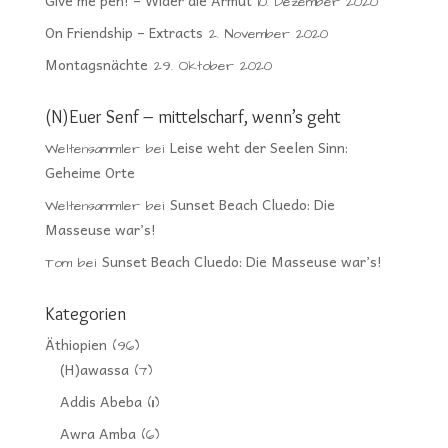
Give me pen! – Wider die Armut
10. Dezember 2020
On Friendship – Extracts
2. November 2020
Montagsnächte
29. Oktober 2020
(N)Euer Senf – mittelscharf, wenn’s geht
Leise weht der Seelen Sinn:
Weltensammler
bei
Geheime Orte
Sunset Beach Cluedo: Die
Weltensammler
bei
Masseuse war’s!
Sunset Beach Cluedo: Die Masseuse war’s!
Tom
bei
Kategorien
Äthiopien
(96)
(H)awassa
(7)
Addis Abeba
(11)
Awra Amba
(6)