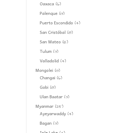
Oaxaca
(6)
Palenque
(13)
Puerto Escondido
(4)
San Cristóbal
(8)
San Mateo
(12)
Tulum
(3)
Valladolid
(4)
Mongolei
(13)
Changai
(6)
Gobi
(8)
Ulan Baatar
(3)
Myanmar
(25)
Ayeyarwaddy
(4)
Bagan
(3)
Inle Lake