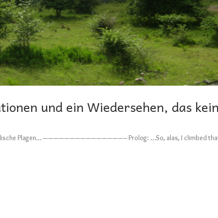
tionen und ein Wiedersehen, das kei
er biblische Plagen… ———————————————– Prolog: …So, alas, I climbed tha