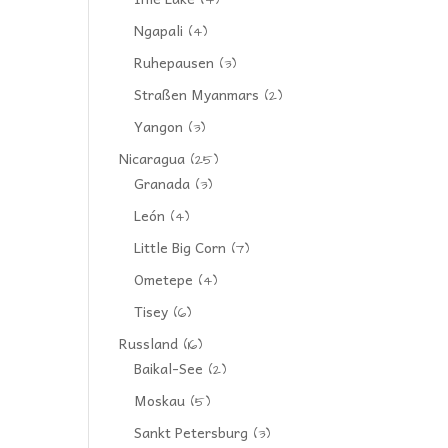
(4)
Ngapali
(4)
Ruhepausen
(3)
Straßen Myanmars
(2)
Yangon
(3)
Nicaragua
(25)
Granada
(3)
León
(4)
Little Big Corn
(7)
Ometepe
(4)
Tisey
(6)
Russland
(16)
Baikal-See
(2)
Moskau
(5)
Sankt Petersburg
(3)