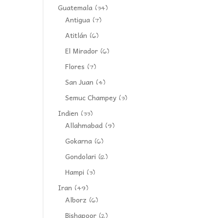
Guatemala
(34)
Antigua
(7)
Atitlán
(6)
El Mirador
(6)
Flores
(7)
San Juan
(4)
Semuc Champey
(3)
Indien
(33)
Allahmabad
(9)
Gokarna
(6)
Gondolari
(12)
Hampi
(3)
Iran
(49)
Alborz
(6)
Bishapoor
(2)