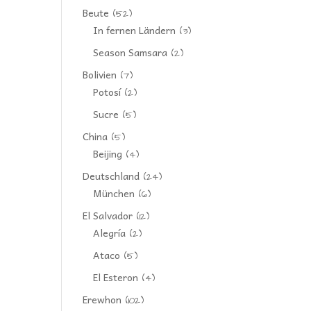
Beute
(52)
In fernen Ländern
(3)
Season Samsara
(2)
Bolivien
(7)
Potosí
(2)
Sucre
(5)
China
(5)
Beijing
(4)
Deutschland
(24)
München
(6)
El Salvador
(12)
Alegría
(2)
Ataco
(5)
El Esteron
(4)
Erewhon
(102)