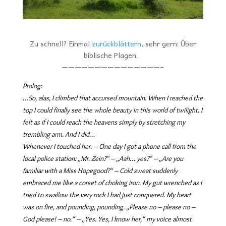
Zu schnell? Einmal
zurückblättern
, sehr gern: Über
biblische Plagen…
———————————————–
Prolog:
…So, alas, I climbed that accursed mountain. When I reached the
top I could finally see the whole beauty in this world of twilight. I
felt as if I could reach the heavens simply by stretching my
trembling arm. And I did…
Whenever I touched her. – One day I got a phone call from the
local police station: „Mr. Zein?“ – „Aah… yes?“ – „Are you
familiar with a Miss Hopegood?“ – Cold sweat suddenly
embraced me like a corset of choking iron. My gut wrenched as I
tried to swallow the very rock I had just conquered. My heart
was on fire, and pounding, pounding. „Please no – please no –
God please! – no.“ – „Yes. Yes, I know her,“ my voice almost