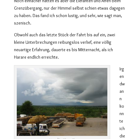
Noch einfacher hatten es aber die Elefanten und Affen beim
Grenzübergang, nur der Himmel selbst schien etwas dagegen
zu haben. Das fand ich schon lustig, und sehr, wie sagt man,
szenisch.
Obwohl auch das letzte Stück der Fahrt bis auf ein, zwei
kleine Unterbrechungen reibungslos verlief, eine völlig
neuartige Erfahrung, dauerte es bis Mitternacht, als ich
Harare endlich erreichte.
Irg
en
dw
an
n
ko
nn
te
ich
die