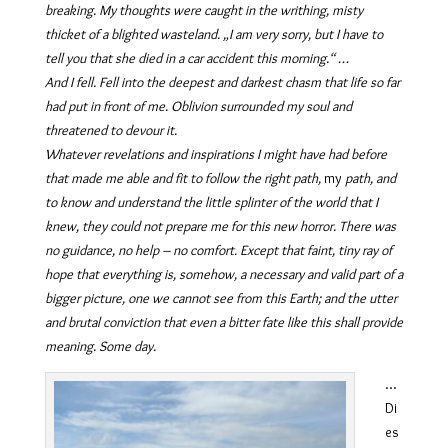
breaking. My thoughts were caught in the writhing, misty
thicket of a blighted wasteland. „I am very sorry, but I have to
tell you that she died in a car accident this morning.“ …
And I fell. Fell into the deepest and darkest chasm that life so far
had put in front of me. Oblivion surrounded my soul and
threatened to devour it.
Whatever revelations and inspirations I might have had before
that made me able and fit to follow the right path,
my
path, and
to know and understand the little splinter of the world that I
knew, they could not prepare me for this new horror. There was
no guidance, no help – no comfort. Except that faint, tiny ray of
hope that everything is, somehow, a necessary and valid part of a
bigger picture, one we cannot see from this Earth; and the utter
and brutal conviction that even a bitter fate like this shall provide
meaning. Some day.
…
Di
es