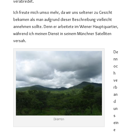
verabredet.
Ich freute mich umso mehr, da wir uns seltener zu Gesicht
bekamen als man aufgrund dieser Beschreibung vielleicht
annehmen sollte. Denn er arbeitete im Wiener Hauptquartier,
während ich meinen Dienst in seinem Münchner Satelliten
versah.
De
nn
oc
h
ve
rb
an
d
un
s
Starren
ein
e