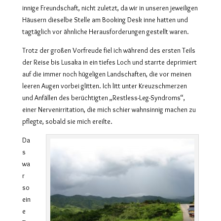
innige Freundschaft, nicht zuletzt, da wir in unseren jeweiligen
Häusern dieselbe Stelle am Booking Desk inne hatten und
tagtäglich vor ähnliche Herausforderungen gestellt waren.
Trotz der großen Vorfreude fiel ich während des ersten Teils
der Reise bis Lusaka in ein tiefes Loch und starrte deprimiert
auf die immer noch hügeligen Landschaften, die vor meinen
leeren Augen vorbei glitten. Ich litt unter Kreuzschmerzen
und Anfällen des berüchtigten „Restless-Leg-Syndroms“,
einer Nervenirritation, die mich schier wahnsinnig machen zu
pflegte, sobald sie mich ereilte.
Da
s
wa
r
so
ein
e