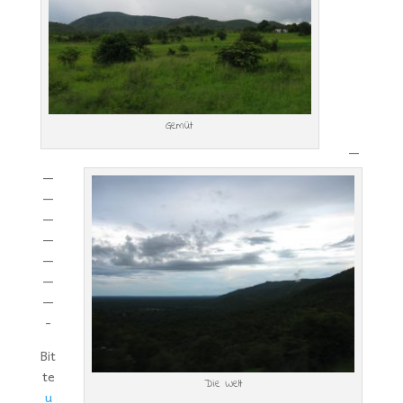
Gemüt
—
—
—
—
—
—
—
—
-
Bit
te
Die Welt
u