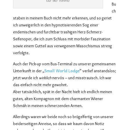
Nur der Himmel
Bu
ch
staben in meinem Buch nicht mehr erkennen, und so geriet
ich unweigerlich in den hypnotisierenden Sog einer
endemischen und furchtbar trashigen Herz-Schmerz-
Seifenoper, die ich zum Schluss mit morbider Faszination
sowie einem Gutteil aus verwegenem Masochismus streng
verfolgte.
Auch der Pick-up vom Bus-Terminal zu unserer gemeinsamen
Small World Lodge
Unterkunft in der „
“
verlief anstandslos;
jetzt wurde ich
wirklich
nervös – und misstrauisch. Ich war
das einfach nicht mehr gewohnt.
Aber tatsächlich, spät in der Nacht hielt ich endlich meinen
guten, alten Kompagnon mit dem charmanten Wiener
Schmäh in meinen schmerzenden Armen.
Allerdings waren wir beide noch so brügelfertig von unserer
beiderseitigen Anreise, so dass wir kaum davon Notiz