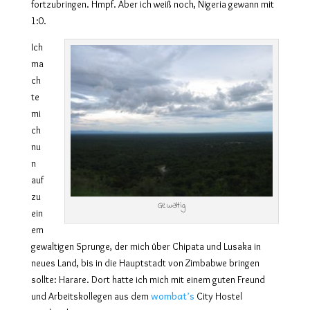
fortzubringen. Hmpf. Aber ich weiß noch, Nigeria gewann mit
1:0.
Ich
ma
ch
te
mi
ch
nu
n
auf
zu
Gewaltig
ein
em
gewaltigen Sprunge, der mich über Chipata und Lusaka in
neues Land, bis in die Hauptstadt von Zimbabwe bringen
sollte: Harare. Dort hatte ich mich mit einem guten Freund
wombat’s
und Arbeitskollegen aus dem
City Hostel