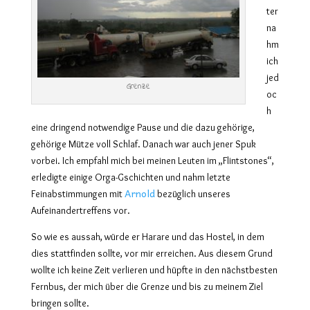
ter
na
hm
ich
jed
Grenze
oc
h
eine dringend notwendige Pause und die dazu gehörige,
gehörige Mütze voll Schlaf. Danach war auch jener Spuk
vorbei. Ich empfahl mich bei meinen Leuten im „Flintstones“,
erledigte einige Orga-Gschichten und nahm letzte
Arnold
Feinabstimmungen mit
bezüglich unseres
Aufeinandertreffens
vor.
So wie es aussah, würde er Harare und das Hostel, in dem
dies stattfinden sollte, vor mir erreichen. Aus diesem Grund
wollte ich keine Zeit verlieren und hüpfte in den nächstbesten
Fernbus, der mich über die Grenze und bis zu meinem Ziel
bringen sollte.