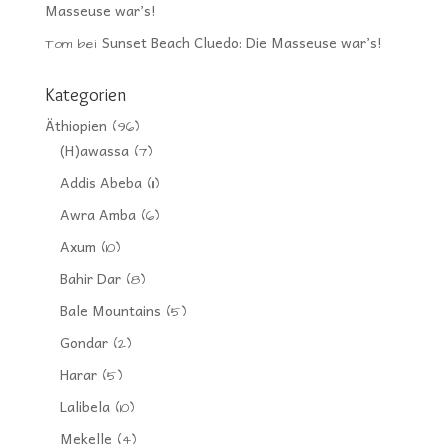
Masseuse war’s!
Sunset Beach Cluedo: Die Masseuse war’s!
Tom
bei
Kategorien
Äthiopien
(96)
(H)awassa
(7)
Addis Abeba
(11)
Awra Amba
(6)
Axum
(10)
Bahir Dar
(8)
Bale Mountains
(5)
Gondar
(2)
Harar
(5)
Lalibela
(10)
Mekelle
(4)