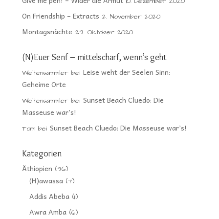
Give me pen! – Wider die Armut
10. Dezember 2020
On Friendship – Extracts
2. November 2020
Montagsnächte
29. Oktober 2020
(N)Euer Senf – mittelscharf, wenn’s geht
Leise weht der Seelen Sinn:
Weltensammler
bei
Geheime Orte
Sunset Beach Cluedo: Die
Weltensammler
bei
Masseuse war’s!
Sunset Beach Cluedo: Die Masseuse war’s!
Tom
bei
Kategorien
Äthiopien
(96)
(H)awassa
(7)
Addis Abeba
(11)
Awra Amba
(6)