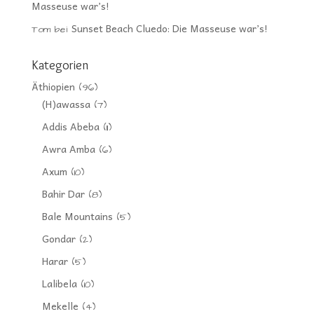
Masseuse war’s!
Sunset Beach Cluedo: Die Masseuse war’s!
Tom
bei
Kategorien
Äthiopien
(96)
(H)awassa
(7)
Addis Abeba
(11)
Awra Amba
(6)
Axum
(10)
Bahir Dar
(8)
Bale Mountains
(5)
Gondar
(2)
Harar
(5)
Lalibela
(10)
Mekelle
(4)