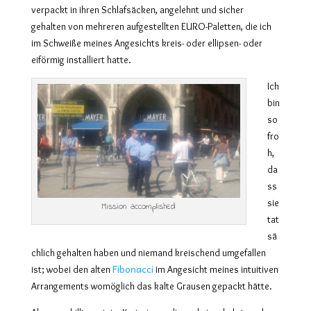
verpackt in ihren Schlafsäcken, angelehnt und sicher
gehalten von mehreren aufgestellten EURO-Paletten, die ich
im Schweiße meines Angesichts kreis- oder ellipsen- oder
eiförmig installiert hatte.
Ich
bin
so
fro
h,
da
ss
sie
Mission accomplished
tat
sä
chlich gehalten haben und niemand kreischend umgefallen
Fibonacci
ist; wobei
den alten
im Angesicht meines intuitiven
Arrangements womöglic
h
das kalte Grausen gepackt hätte.