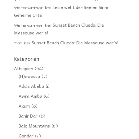
Leise weht der Seelen Sinn:
Weltensammler
bei
Geheime Orte
Sunset Beach Cluedo: Die
Weltensammler
bei
Masseuse war’s!
Sunset Beach Cluedo: Die Masseuse war’s!
Tom
bei
Kategorien
Äthiopien
(96)
(H)awassa
(7)
Addis Abeba
(11)
Awra Amba
(6)
Axum
(10)
Bahir Dar
(8)
Bale Mountains
(5)
Gondar
(2)