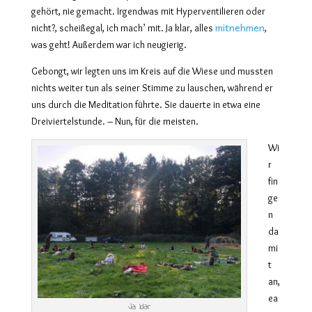
gehört, nie gemacht. Irgendwas mit Hyperventilieren oder
mitnehmen
nicht?, scheißegal, ich mach’ mit. Ja klar, alles
,
was geht!
Außerdem war ich neugierig.
Gebongt, wir legten uns im Kreis auf die Wiese und mussten
nichts weiter tun als seiner Stimme zu lauschen, während er
uns durch die Meditation führte. Sie dauerte in etwa eine
Dreiviertelstunde. – Nun, für die meisten.
Wi
r
fin
ge
n
da
mi
t
an,
ea
Ja klar