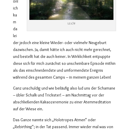
önl
ich
ka
m
Leicht
da
lei
der jedoch eine kleine Wieder- oder vielmehr Neugeburt
dazwischen. Ja, damit hätte ich auch nicht mehr gerechnet,
und bestellt hat die auch keiner. In Wirklichkeit entpuppte
diese sich für mich zunächst so unscheinbare Episode mithin
als das einschneidendste und umformendste Ereignis
während des gesamten Camps – in meinem ganzen Leben!
Ganz unschuldig und wie beiläufig also lud uns der Schamane
– übler Schalk und Trickster! – am Nachmittag vor der
abschließenden Kakaozeremonie zu einer Atemmeditation
auf der Wiese ein.
Das Ganze nannte sich „Holotropes Atmen“ oder
„Rebirthing“; in der Tat passend. Immer wieder mal was von