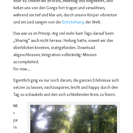
Aber so chillten wir im Kreis, inwendig und eingekehrt, und
ließen uns von den Gongs fort tragen und verwöhnen,
während sie tief und klar um, durch unsere Körper vibrierten
Entstehung
und ein Lied sangen von der
der Welt.
Das war es im Prinzip. Arg viel mehr kam Tags darauf beim
„Sharing“ auch nicht heraus. Heilung hatte, soweit wir das
überblicken konnten, stattgefunden. Download
abgeschlossen, Integration vollständig: Mission
accomplished.
For now…
Eigentlich ging es nur noch darum, die ganzen Erlebnisse sich
setzen zu lassen, nachzuspüren, leicht und happy durch den
Tag zu schaukeln und den sich schließenden Kreis zu feiern.
Mi
r
pe
rs