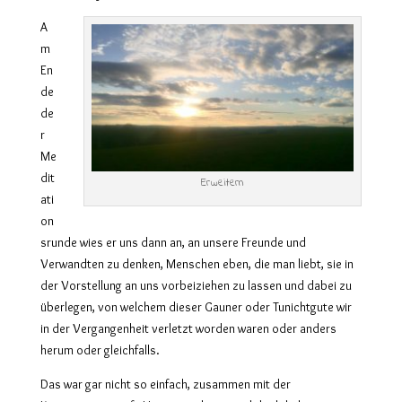
A
m
En
de
de
r
Me
dit
Erweitern
ati
on
srunde wies er uns dann an, an unsere Freunde und
Verwandten zu denken, Menschen eben, die man liebt, sie in
der Vorstellung an uns vorbeiziehen zu lassen und dabei zu
überlegen, von welchem dieser Gauner oder Tunichtgute wir
in der Vergangenheit verletzt worden waren oder anders
herum oder gleichfalls.
Das war gar nicht so einfach, zusammen mit der