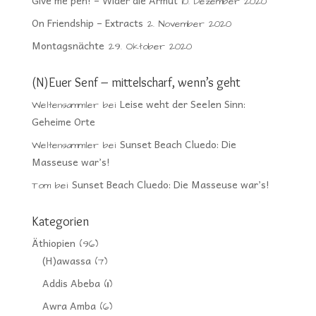
Give me pen! – Wider die Armut
10. Dezember 2020
On Friendship – Extracts
2. November 2020
Montagsnächte
29. Oktober 2020
(N)Euer Senf – mittelscharf, wenn’s geht
Leise weht der Seelen Sinn:
Weltensammler
bei
Geheime Orte
Sunset Beach Cluedo: Die
Weltensammler
bei
Masseuse war’s!
Sunset Beach Cluedo: Die Masseuse war’s!
Tom
bei
Kategorien
Äthiopien
(96)
(H)awassa
(7)
Addis Abeba
(11)
Awra Amba
(6)