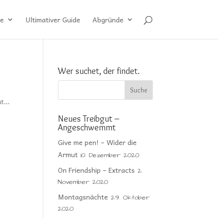
e
Ultimativer Guide
Abgründe
Wer suchet, der findet.
t...
Neues Treibgut –
Angeschwemmt
Give me pen! – Wider die
Armut
10. Dezember 2020
On Friendship – Extracts
2.
November 2020
Montagsnächte
29. Oktober
2020