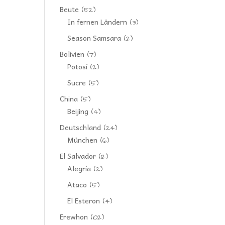
Beute
(52)
In fernen Ländern
(3)
Season Samsara
(2)
Bolivien
(7)
Potosí
(2)
Sucre
(5)
China
(5)
Beijing
(4)
Deutschland
(24)
München
(6)
El Salvador
(12)
Alegría
(2)
Ataco
(5)
El Esteron
(4)
Erewhon
(102)