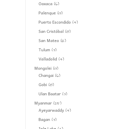
Oaxaca
(6)
Palenque
(13)
Puerto Escondido
(4)
San Cristóbal
(8)
San Mateo
(12)
Tulum
(3)
Valladolid
(4)
Mongolei
(13)
Changai
(6)
Gobi
(8)
Ulan Baatar
(3)
Myanmar
(25)
Ayeyarwaddy
(4)
Bagan
(3)
Inle Lake