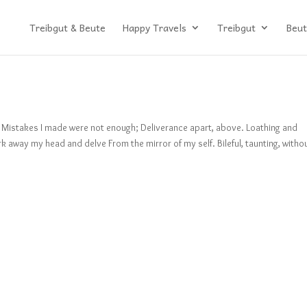
Treibgut & Beute
Happy Travels
Treibgut
Beut
. Mistakes I made were not enough; Deliverance apart, above. Loathing and
erk away my head and delve From the mirror of my self. Bileful, taunting, withou