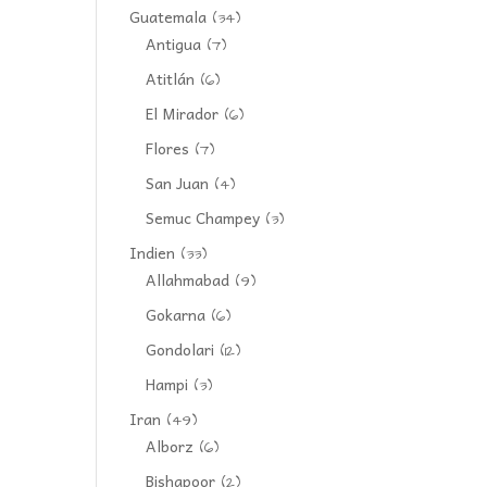
Guatemala
(34)
Antigua
(7)
Atitlán
(6)
El Mirador
(6)
Flores
(7)
San Juan
(4)
Semuc Champey
(3)
Indien
(33)
Allahmabad
(9)
Gokarna
(6)
Gondolari
(12)
Hampi
(3)
Iran
(49)
Alborz
(6)
Bishapoor
(2)