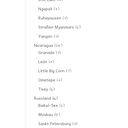
(4)
Ngapali
(4)
Ruhepausen
(3)
Straßen Myanmars
(2)
Yangon
(3)
Nicaragua
(25)
Granada
(3)
León
(4)
Little Big Corn
(7)
Ometepe
(4)
Tisey
(6)
Russland
(16)
Baikal-See
(2)
Moskau
(5)
Sankt Petersburg
(3)