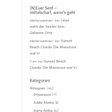
(N)Euer Senf –
mittelscharf, wenn’s geht
Leise
Weltensammler
bei
weht der Seelen Sinn:
Geheime Orte
Sunset
Weltensammler
bei
Beach Cluedo: Die Masseuse
war’s!
Sunset Beach
Tom
bei
Cluedo: Die Masseuse war’s!
Kategorien
Äthiopien
(96)
(H)awassa
(7)
Addis Abeba
(11)
Awra Amba
(6)