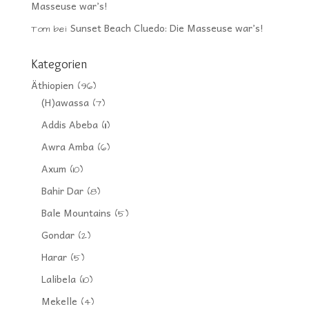
Masseuse war’s!
Sunset Beach Cluedo: Die Masseuse war’s!
Tom
bei
Kategorien
Äthiopien
(96)
(H)awassa
(7)
Addis Abeba
(11)
Awra Amba
(6)
Axum
(10)
Bahir Dar
(8)
Bale Mountains
(5)
Gondar
(2)
Harar
(5)
Lalibela
(10)
Mekelle
(4)