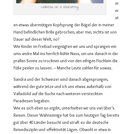
m
Wellness on a shoestring
er
st
en etwas übermütigen Kopfsprung der Bügel der in meiner
Hand befindlichen Brille gebrochen, aber mei, nichts ist von
Dauer auf dieser Welt, no?
Wie Kinder im Freibad vergnügten wir uns und sprangen ein-
ums andre Mal ins herrlich kühle Nass, um uns danach in der
prallen Sonne zu trocknen und von den eifrigen Fischlein die
Füße peelen zu lassen. – Manche Leute zahlen für sowas.
Sandra und der Schweizer sind danach abgesprungen,
während der gute Jetze und ich uns etwas außerhalb von
Valladolid auf die Suche nach weiteren versteckten
Paradiesen begaben.
Wie es sich eben so ergibt, unterhielten wir uns viel über’s
Reisen. Dieser Wahnsinnige hat bis zum heutigen Tag bereits
gut über 40 Länder besucht und straft so die deutsche
Reisedisziplin und -effektivität Lügen. Obwohl er etwa in