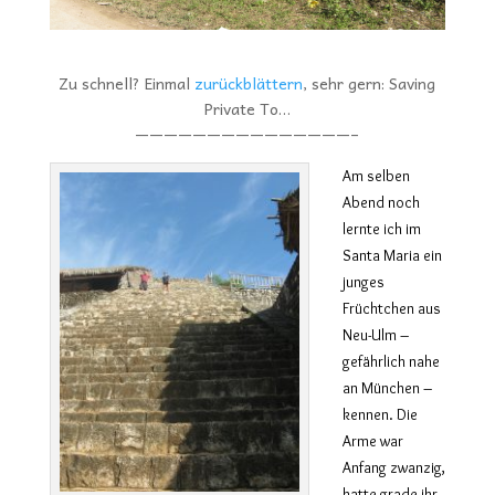
Zu schnell? Einmal
zurückblättern
, sehr gern: Saving
Private To…
———————————————–
Am selben
Abend noch
lernte ich im
Santa Maria ein
junges
Früchtchen aus
Neu-Ulm –
gefährlich nahe
an München –
kennen. Die
Arme war
Anfang zwanzig,
hatte grade ihr