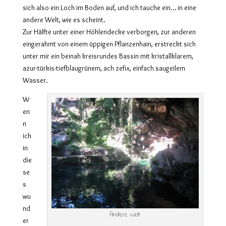
sich also ein Loch im Boden auf, und ich tauche ein… in eine
andere Welt, wie es scheint.
Zur Hälfte unter einer Höhlendecke verborgen, zur anderen
eingerahmt von einem üppigen Pflanzenhain, erstreckt sich
unter mir ein beinah kreisrundes Bassin mit kristallklarem,
azur-türkis-tiefblaugrünem, ach zefix, einfach saugeilem
Wasser.
W
en
n
ich
in
die
se
s
wu
nd
Andere Welt
er