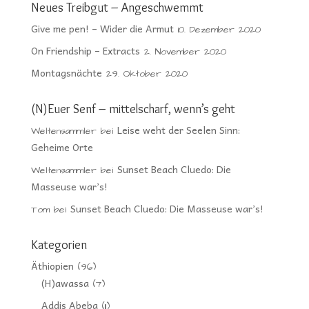
Neues Treibgut – Angeschwemmt
Give me pen! – Wider die Armut
10. Dezember 2020
On Friendship – Extracts
2. November 2020
Montagsnächte
29. Oktober 2020
(N)Euer Senf – mittelscharf, wenn’s geht
Leise weht der Seelen Sinn:
Weltensammler
bei
Geheime Orte
Sunset Beach Cluedo: Die
Weltensammler
bei
Masseuse war’s!
Sunset Beach Cluedo: Die Masseuse war’s!
Tom
bei
Kategorien
Äthiopien
(96)
(H)awassa
(7)
Addis Abeba
(11)