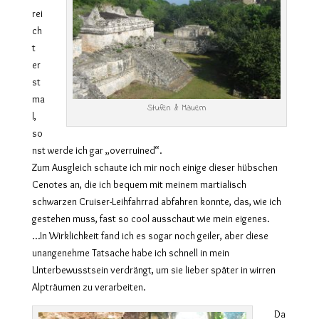
rei
ch
t
er
st
ma
Stufen & Mauern
l,
so
nst werde ich gar „overruined“.
Zum Ausgleich schaute ich mir noch einige dieser hübschen
Cenotes an, die ich bequem mit meinem martialisch
schwarzen Cruiser-Leihfahrrad abfahren konnte, das, wie ich
gestehen muss, fast so cool ausschaut wie mein eigenes.
…In Wirklichkeit fand ich es sogar noch geiler, aber diese
unangenehme Tatsache habe ich schnell in mein
Unterbewusstsein verdrängt, um sie lieber später in wirren
Alpträumen zu verarbeiten.
Da