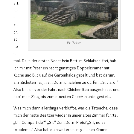
ert
hie
r
au
ch
sc
Ek Balam
ho
n
mal. Da in der ersten Nacht kein Bett im Schlafsaal frei, hab’
ich mir mit Peter ein recht günstiges Doppelzimmer mit
Küche und Blick auf die Gartenhalde geteilt und bat darum,
am nächsten Tag in ein Dorm umziehen zu dürfen. „Si claro.“
Also bin ich vor der Fahrt nach Chichen Itza ausgecheckt und
hab’ mein Zeug bis zum erneuten Check-In untergestellt.
Was mich dann allerdings verblüffte, war die Tatsache, dass
mich der nette Besitzer wieder in unser altes Zimmer führte.
„Eh. Compartido?“ „Sii.“ Zum Dorm-Preis? „Siii, no es
problema.“ Also habe ich weiterhin im gleichen Zimmer