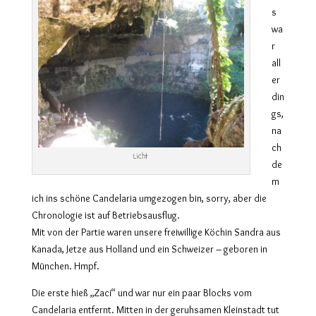
s
wa
r
all
er
din
gs,
na
ch
Licht
de
m
ich ins schöne Candelaria umgezogen bin, sorry, aber die
Chronologie ist auf Betriebsausflug.
Mit von der Partie waren unsere freiwillige Köchin Sandra aus
Kanada, Jetze aus Holland und ein Schweizer – geboren in
München. Hmpf.
Die erste hieß „Zaci“ und war nur ein paar Blocks vom
Candelaria entfernt. Mitten in der geruhsamen Kleinstadt tut