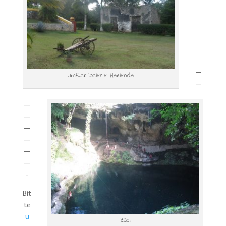
—
Umfunktionierte Hazienda
—
—
—
—
—
—
—
-
Bit
te
u
Zaci