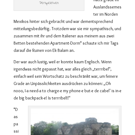
Perspektiven
Auslandssemes
ter im Norden
Mexikos hinter sich gebracht und war dementsprechend
mitteilungsbedürftig. Trotzdem war sie mir sympathisch, und
zusammen mit ihr und dem Italiener aus meinem aus zwei
Betten bestehenden Apartment-Dorm* schaute ich mir Tags
darauf die Ruinen von Ek Balam an.
Der war auch lustig, weil er konnte kaum Englisch. Wenn
irgendwas nicht gepasst hat, war alles gleich „terrribel“,
einfach weil sein Wortschatz zu beschränkt war, um feinere
Grade an Unpässlichkeiten ausdrücken zu können: „Oh
nooo, I-a need-a to charge-e my phone-e but-e de cabel’ is in-e
de big backpack-e! Is terrribel!!“
*D
as
pa
ssi