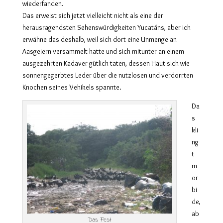
wiederfanden.
Das erweist sich jetzt vielleicht nicht als eine der
herausragendsten Sehenswürdigkeiten Yucatáns, aber ich
erwähne das deshalb, weil sich dort eine Unmenge an
Aasgeiern versammelt hatte und sich mitunter an einem
ausgezehrten Kadaver gütlich taten, dessen Haut sich wie
sonnengegerbtes Leder über die nutzlosen und verdorrten
Knochen seines Vehikels spannte.
Da
s
kli
ng
t
m
or
bi
de,
ab
Das Fest