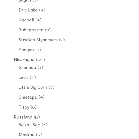
(3)
Inle Lake
(4)
Ngapali
(4)
Ruhepausen
(3)
Straßen Myanmars
(2)
Yangon
(3)
Nicaragua
(25)
Granada
(3)
León
(4)
Little Big Corn
(7)
Ometepe
(4)
Tisey
(6)
Russland
(16)
Baikal-See
(2)
Moskau
(5)