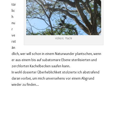
tür
lic
h
nu
r
ve
Höhere Macht
rst
än
dlich, wer will schon in einem Naturwunder plantschen, wenn
er aus einem bis auf subatomare Ebene sterilisierten und
zerchlorten Kachelbecken saufen kann.
In wohl dosierter Überheblichkeit stolzierte ich abstrafend
daran vorbei, um mich unversehens vor einem Abgrund
wieder zu finden…