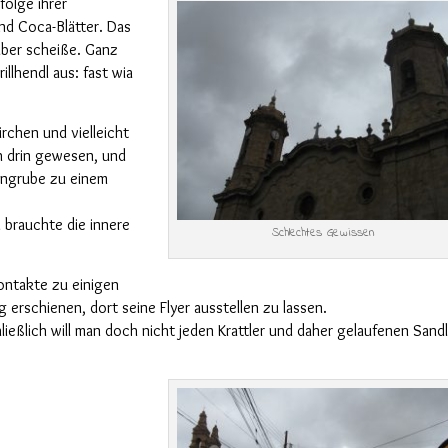
folge ihrer
nd Coca-Blätter. Das
aber scheiße.
Ganz
llhendl aus: fast wia
irchen und vielleicht
 drin gewesen, und
engrube zu einem
 brauchte die innere
Schlechtes Gewissen
ontakte zu einigen
g erschienen, dort seine Flyer au
s
stellen
zu lassen
.
ließlich will man
doch
nicht jeden Krattler und
daher
gelaufenen Sandl