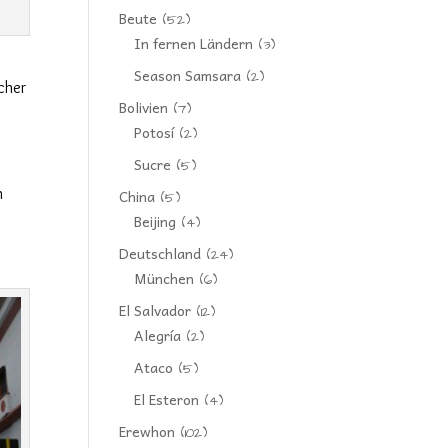
Beute
(52)
In fernen Ländern
(3)
Season Samsara
(2)
icher
Bolivien
(7)
Potosí
(2)
Sucre
(5)
h
China
(5)
Beijing
(4)
Deutschland
(24)
München
(6)
El Salvador
(12)
Alegría
(2)
Ataco
(5)
El Esteron
(4)
Erewhon
(102)