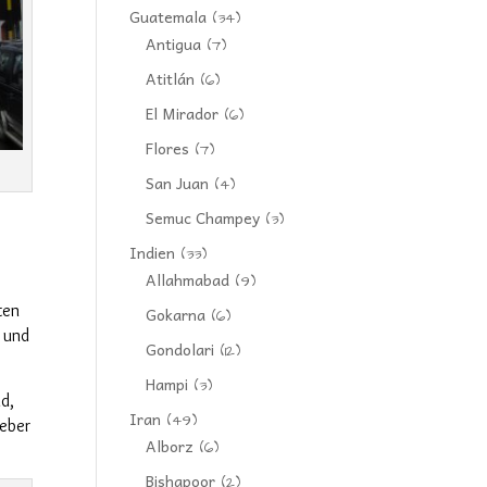
Guatemala
(34)
Antigua
(7)
Atitlán
(6)
El Mirador
(6)
Flores
(7)
San Juan
(4)
Semuc Champey
(3)
Indien
(33)
Allahmabad
(9)
ten
Gokarna
(6)
 und
Gondolari
(12)
Hampi
(3)
d,
Iran
(49)
ieber
Alborz
(6)
Bishapoor
(2)