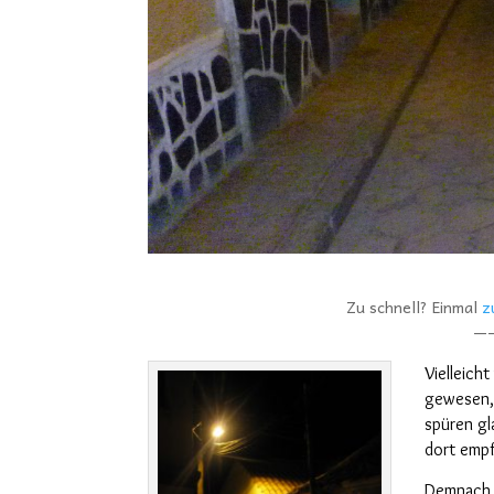
Zu schnell? Einmal
z
—
Vielleich
gewesen,
spüren gl
dort empf
Demnach w