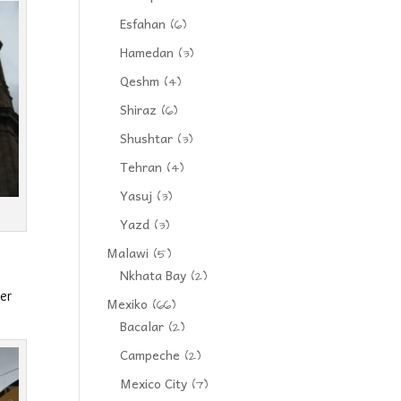
Esfahan
(6)
Hamedan
(3)
Qeshm
(4)
Shiraz
(6)
Shushtar
(3)
Tehran
(4)
Yasuj
(3)
Yazd
(3)
Malawi
(5)
Nkhata Bay
(2)
er
Mexiko
(66)
Bacalar
(2)
Campeche
(2)
Mexico City
(7)