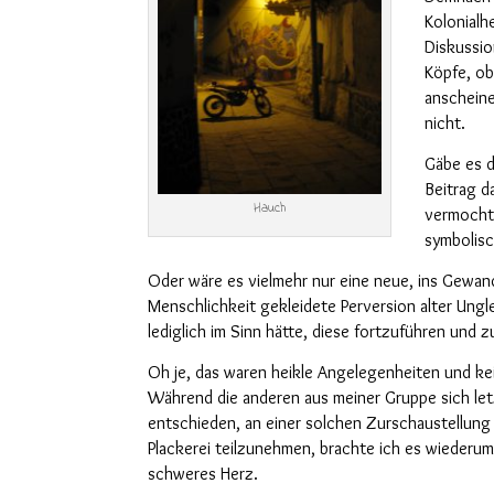
Kolonialh
Diskussio
Köpfe, ob
anscheine
nicht.
Gäbe
es d
Beitrag d
Hauch
vermoch
symbolis
Oder wäre es vielmehr nur eine neue, ins Gewan
Menschlichkeit gekleidete Perversion alter Ungle
lediglich
im Sinn h
ä
tte,
diese fortzuführen und 
Oh je, das waren heikle Angelegenheiten und ke
Während die anderen aus meiner Gruppe sich
le
entschieden, an einer solchen Zurschaustellun
Plackerei teilzunehmen, brachte ich es wiederu
schweres Herz.