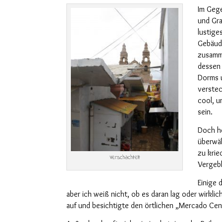
Im Geg
und Gra
lustige
Gebäude
zusamm
dessen 
Dorms u
verstec
cool, u
sein.
Doch he
überwä
zu kri
Verschachtelt
Vergeb
Einige 
aber ich weiß nicht, ob es daran lag oder wirklic
auf und besichtigte den örtlichen „Mercado Cent