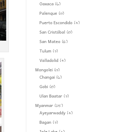
Oaxaca
(6)
Palenque
(13)
Puerto Escondido
(4)
San Cristóbal
(8)
San Mateo
(12)
Tulum
(3)
Valladolid
(4)
Mongolei
(13)
Changai
(6)
Gobi
(8)
Ulan Baatar
(3)
Myanmar
(25)
Ayeyarwaddy
(4)
Bagan
(3)
Inle Lake