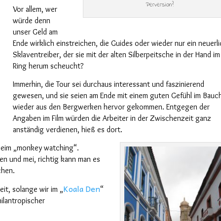
Perversion?
Vor allem, wer
würde denn
unser Geld am
Ende wirklich einstreichen, die Guides oder wieder nur ein neuerl
Sklaventreiber, der sie mit
der
alten Silberpeitsche in der Hand im
Ring herum scheucht?
Immerhin, die Tour sei
durchaus
interessant und faszinierend
gewesen, und sie seien am Ende mit einem guten Gefühl im Bauc
wieder aus den Bergwerken
hervor gekommen
. Entgegen der
Angaben im Film würden die Arbeiter
in der Zwischenzeit
ganz
anständig verdienen, hieß es dort.
 beim „monkey watching“.
n und mei, richtig kann man es
chen.
Koala Den
eit,
solange
wir im „
“
ilantropischer