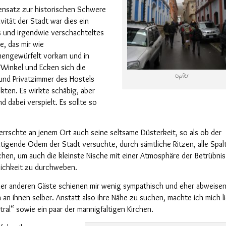
ensatz zur historischen Schwere
vität der Stadt war dies ein
s
und
irgendwie
verschachteltes
, das mir wie
engewürfelt vorkam und in
Winkel und Ecken sich die
Opfer
nd Privatzimmer des Hostels
kten. Es wirkte schäbig, aber
nd dabei verspielt. Es sollte so
rrschte an jenem Ort auch seine seltsame Düsterkeit, so als ob der
ltigende Odem der Stadt versuchte, durch
sämtliche
Ritzen,
alle Spal
echen,
um
auch die kleinste Nische
mit einer Atmosphäre der Betrübnis
lichkeit zu durchweben.
der anderen Gäste schienen mir wenig sympathisch und eher abweisen
h an ihnen selber.
Anstatt also ihre Nähe zu suchen, machte ich mich l
ral“ sowie ein paar der mannigfaltigen Kirchen.