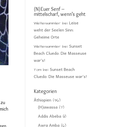
(N)Euer Senf –
mittelscharf, wenn’s geht
Leise
Weltensammler
bei
weht der Seelen Sinn:
Geheime Orte
Sunset
Weltensammler
bei
Beach Cluedo: Die Masseuse
war’s!
Sunset Beach
Tom
bei
Cluedo: Die Masseuse war’s!
Kategorien
Äthiopien
(96)
 zu
(H)awassa
(7)
 mich
Addis Abeba
(11)
Awra Amba
(6)
igen