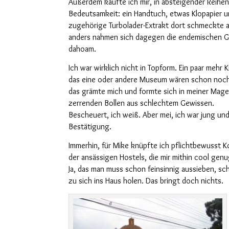
Au
ßerdem kaufte ich mir, in absteigender Reihen
Bedeutsamkeit: ein Handtuch, etwas Klopapier u
zugehörige Turbolader-Extrakt dort schmeckte 
anders
nahmen
sich dagegen die endemischen Gri
dahoam.
Ich war wirklich nicht in Topform. Ein paar mehr K
das eine oder andere Museum wären schon noch
das grämte mich und formte sich in meiner Mag
zerrenden Bollen aus schlechtem Gewissen.
Bescheuert, ich weiß. Aber mei, ich war jung und
Bestätigung.
Immerhin, für Mike knüpfte ich pflichtbewusst K
der ansässigen Hostels, die mir mithin cool genu
Ja, da
s man
muss schon feinsinnig aussieben, sch
zu sich
ins Haus
holen.
Das bringt doch nichts.