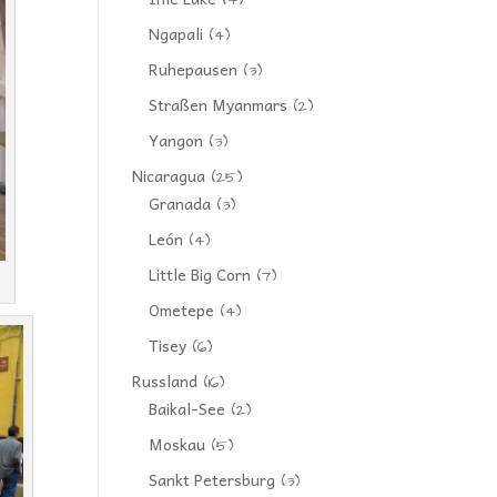
(4)
Ngapali
(4)
Ruhepausen
(3)
Straßen Myanmars
(2)
Yangon
(3)
Nicaragua
(25)
Granada
(3)
León
(4)
Little Big Corn
(7)
Ometepe
(4)
Tisey
(6)
Russland
(16)
Baikal-See
(2)
Moskau
(5)
Sankt Petersburg
(3)