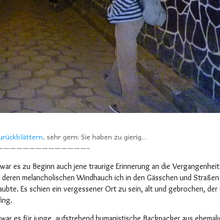
urückblättern
, sehr gern: Sie haben zu gierig…
——————————————–
t war es zu Beginn auch jene traurige Erinnerung
an die Vergangenheit
 deren melancholischen Windhauch ich in den Gässchen und Straßen
aubte. Es
schien
ein vergessener Ort
zu sein
, alt und gebrochen, der
ing.
ar es für junge, aufstrebend humanistische Backpacker aus ehemal