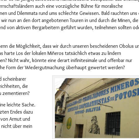
errschaftsländern auch eine vorzügliche Bühne für moralische
nen und Dilemmata rund ums schlechte Gewissen. Bald rauchten uns 
 wir nun an den dort angebotenen Touren in und durch die Minen, die
nd von aktiven Bergarbeitern geführt wurden, teilnehmen sollten od
enn die Möglichkeit, dass wir durch unseren bescheidenen Obolus u
as harte Los der lokalen Mi
ñ
eros
tatsächlich
etwas zu lindern
ten?
Nicht wahr
,
könnte
eine derart
inifinitesimale und
offenbar
nur
che Form der Wiedergutmachung
überhaupt
gewertet werden?
d scheinbare
r
ichheiten, die
zu zementieren
?
ine leichte Sache.
tzten Endes
dazu
g von Armut und
m nicht über
mein