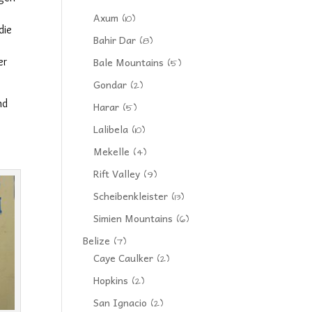
Axum
(10)
die
Bahir Dar
(8)
Bale Mountains
er
(5)
Gondar
(2)
nd
Harar
(5)
Lalibela
(10)
Mekelle
(4)
Rift Valley
(9)
Scheibenkleister
(13)
Simien Mountains
(6)
Belize
(7)
Caye Caulker
(2)
Hopkins
(2)
San Ignacio
(2)