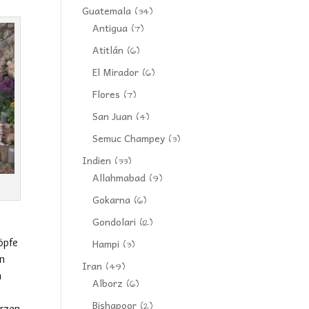
Guatemala
(34)
Antigua
(7)
Atitlán
(6)
El Mirador
(6)
Flores
(7)
San Juan
(4)
Semuc Champey
(3)
Indien
(33)
Allahmabad
(9)
Gokarna
(6)
Gondolari
(12)
öpfe
Hampi
(3)
en
Iran
(49)
n
Alborz
(6)
Bishapoor
(2)
erzen