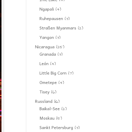
(4)
Ngapali
(4)
Ruhepausen
(3)
Straßen Myanmars
(2)
Yangon
(3)
Nicaragua
(25)
Granada
(3)
León
(4)
Little Big Corn
(7)
Ometepe
(4)
Tisey
(6)
Russland
(16)
Baikal-See
(2)
Moskau
(5)
Sankt Petersburg
(3)