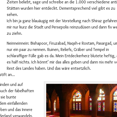
Zeiten beliebt, sage und schreibe an die 1.000 verschiedene ant
Stätten wurden hier entdeckt. Dementsprechend viel gibt es zu
sehen.
Ich bin ja ganz blauäugig mit der Vorstellung nach Shiraz gefahre
mir
nur
kurz die Stadt und Persepolis reinzudüsen und dann fix we
zu ziehn.
Neinneinnein: Bishapoor, Firuzabad, Naqsh-e Rostam, Pasargad, u
nur ein paar zu nennen. Ruinen, Reliefs, Gräber und Tempel in
schlaraffiger Fülle gab es da. Mein Entdeckerherz blutete heftig,
es half nichts. Ich könnt’ mir das alles geben und dann nix mehr 
Rest des Landes haben. Und das wäre entsetzlich.
stift an…
änden und auf
esuch der fabelhaften
 sie bunte
 dem einfallenden
eben und das Innere
derland verwandeln.