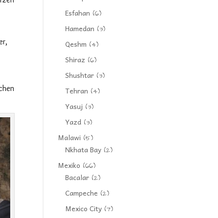
Esfahan
(6)
Hamedan
(3)
er,
Qeshm
(4)
Shiraz
(6)
Shushtar
(3)
e
ichen
Tehran
(4)
Yasuj
(3)
Yazd
(3)
Malawi
(5)
Nkhata Bay
(2)
Mexiko
(66)
Bacalar
(2)
Campeche
(2)
Mexico City
(7)