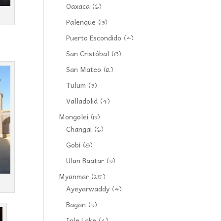
Oaxaca
(6)
Palenque
(13)
Puerto Escondido
(4)
San Cristóbal
(8)
San Mateo
(12)
Tulum
(3)
Valladolid
(4)
Mongolei
(13)
Changai
(6)
Gobi
(8)
Ulan Baatar
(3)
Myanmar
(25)
Ayeyarwaddy
(4)
Bagan
(3)
Inle Lake