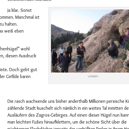
Ja klar. Sonst
 kommen. Manchmal ist
zu halten.
das weiß eben
ophenhügel“ wohl
en, diesen Ausdruck
eiste. Doch gebt gut
der Gefilde baren
Wissen
Die rasch wachsende uns bisher anderthalb Millionen persische K
zählende Stadt kuschelt sich nämlich in ein weites Tal inmitten d
Ausläufern des Zagros-Gebirges. Auf einen dieser Hügel nun kan
man leichten Fußes hinaufklettern, um die schöne Sicht über die
nüchternen Flachdächer jenseits der verhüllten Perlen in ihrem H