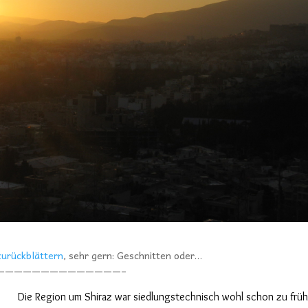
zurückblättern
, sehr gern: Geschnitten oder…
——————————————–
Die Region um Shiraz war siedlungstechnisch wohl
schon
zu frü