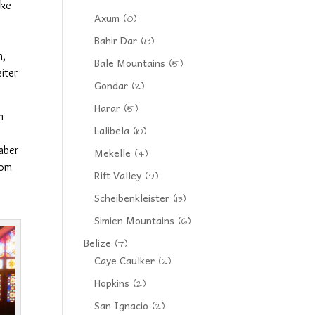
ike
Axum
(10)
Bahir Dar
(8)
n,
Bale Mountains
(5)
iter
Gondar
(2)
Harar
(5)
m
Lalibela
(10)
 aber
Mekelle
(4)
vom
Rift Valley
(9)
Scheibenkleister
(13)
Simien Mountains
(6)
Belize
(7)
Caye Caulker
(2)
Hopkins
(2)
San Ignacio
(2)