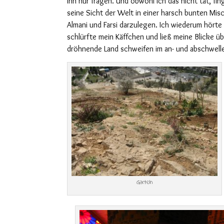
ihn nur fragen. Und obwohl ich das nicht tat, fing
seine Sicht der Welt in einer harsch bunten Misc
Almani und Farsi darzulegen. Ich wiederum hört
schlürfte mein Käffchen und ließ meine Blicke 
dröhnende Land schweifen im an- und abschwel
Garteln