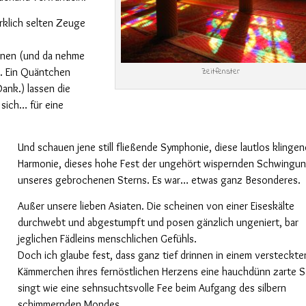
irklich selten Zeuge
ionen (und da nehme
es. Ein Quäntchen
Zeitfenster
Dank.) lassen die
sich… für eine
Und schauen jene still fließende Symphonie, diese lautlos klinge
Harmonie, dieses hohe Fest der ungehört wispernden Schwingu
unseres gebrochenen Sterns. Es war… etwas ganz Besonderes.
Außer unsere lieben Asiaten. Die scheinen von einer Eiseskälte
durchwebt und abgestumpft und posen gänzlich ungeniert, bar
jeglichen Fädleins menschlichen Gefühls.
Doch ich glaube fest, dass ganz tief drinnen in einem versteckte
Kämmerchen ihres fernöstlichen Herzens eine hauchdünn zarte S
singt wie eine sehnsuchtsvolle Fee beim Aufgang des silbern
schimmernden Mondes.