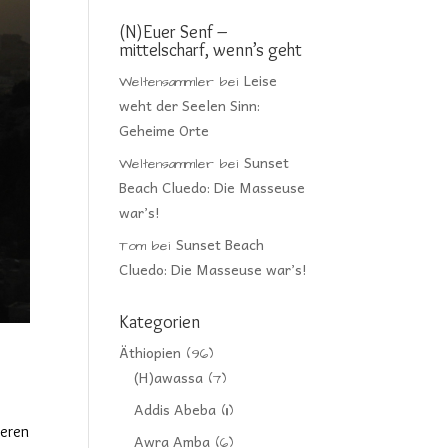
(N)Euer Senf –
mittelscharf, wenn’s geht
Leise
Weltensammler
bei
weht der Seelen Sinn:
Geheime Orte
Sunset
Weltensammler
bei
Beach Cluedo: Die Masseuse
war’s!
Sunset Beach
Tom
bei
Cluedo: Die Masseuse war’s!
Kategorien
Äthiopien
(96)
(H)awassa
(7)
Addis Abeba
(11)
heren
Awra Amba
(6)