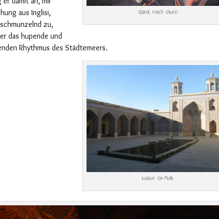
 er damit an, mir
hung aus Inglisi,
Ganz nach oben
e schmunzelnd zu,
über das hupende und
lenden Rhythmus des Städtemeers.
Nasir Ol-Molk