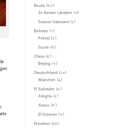
Beute
(52)
In fernen Ländern
(3)
Season Samsara
(2)
Bolivien
(7)
Potosí
(2)
Sucre
(5)
China
(5)
nde
Beijing
(4)
ngen
Deutschland
(24)
München
(6)
El Salvador
(12)
Alegría
(2)
Ataco
(5)
n
aite
El Esteron
(4)
Erewhon
(102)