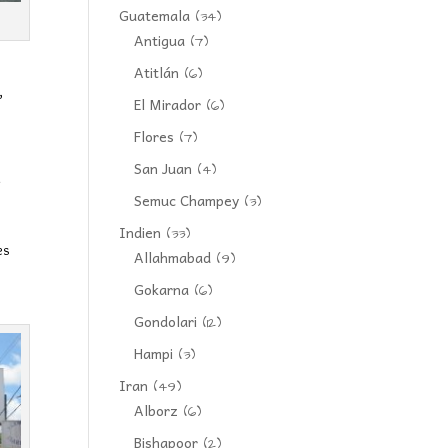
Guatemala
(34)
Antigua
(7)
Atitlán
(6)
,
El Mirador
(6)
Flores
(7)
San Juan
(4)
n
Semuc Champey
(3)
Indien
(33)
es
Allahmabad
(9)
Gokarna
(6)
Gondolari
(12)
Hampi
(3)
Iran
(49)
Alborz
(6)
Bishapoor
(2)