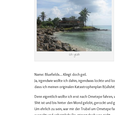
Oh yeah
Name: Bluefields… Klingt doch geil.
Ja, irgendwie wollte ich dahin, irgendwas lockte und lo
dass ich meinen originalen Katastrophenplan B(ullshi
Denn eigentlich wollte ich erst nach Ometepe fahren, 
Shit ist und bis hinter den Mond gelobt, gerockt und 
Um ehrlich zu sein, war mir der Trubel um Ometepe f
suspekt und unheimlich: Da
stimmt
doch was nicht…