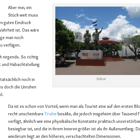
Aber mei, ein
Stück weit muss
inen guten Eindruck
Wahrheit ist. Das wäre
ange man noch
zu verfügen.
ch nirgends. So richtig
ht und Habachtstellung
Selbst
 tatsächlich noch in
es doch die Unruhen
ol.
Da ist es schon von Vorteil, wenn man als Tourist eine auf den ersten Bli
Truhe
recht unscheinbare
besäße, die jedoch insgeheim über Tausend 
verfügt, ähnlich wie eine physikalische Konstante praktisch unzerstörba
besiegbar ist, und die in ihrem Inneren größer ist als ihr Außenumfang. D
wiederum liegt an den höheren, verschachtelten Dimensionen.