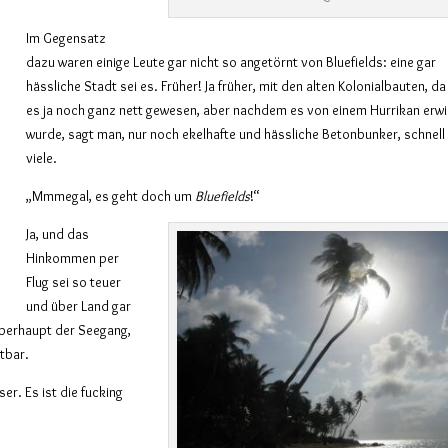
Im Gegensatz
dazu waren einige Leute gar nicht so angetörnt von Bluefields: eine gar
hässliche Stadt sei es. Früher! Ja früher, mit den alten Kolonialbauten, da
es ja noch ganz nett gewesen, aber nachdem es von einem Hurrikan erw
wurde, sagt man, nur noch ekelhafte und hässliche Betonbunker, schnell
viele.
„Mmmegal, es geht doch um
Bluefields
!“
Ja, und das
Hinkommen per
Flug sei so teuer
und über Land gar
überhaupt der Seegang,
tbar.
r. Es ist die fucking