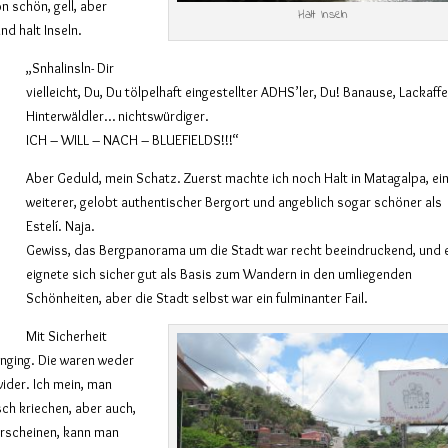
n schön, gell, aber
Halt Inseln
nd halt Inseln.
„Snhalinsln- Dir
vielleicht, Du, Du tölpelhaft eingestellter ADHS’ler, Du! Banause, Lackaffe
Hinterwäldler… nichtswürdiger.
ICH – WILL – NACH – BLUEFIELDS!!!“
Aber Geduld, mein Schatz. Zuerst machte ich noch Halt in Matagalpa, ei
weiterer, gelobt authentischer Bergort und angeblich sogar schöner als
Estelí. Naja.
Gewiss, das Bergpanorama um die Stadt war recht beeindruckend, und 
eignete sich sicher gut als Basis zum Wandern in den umliegenden
Schönheiten, aber die Stadt selbst war ein fulminanter Fail.
Mit Sicherheit
anging. Die waren weder
ider. Ich mein, man
sch kriechen, aber auch,
erscheinen, kann man