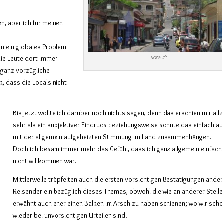
n, aber ich für meinen
um ein globales Problem
Vorsicht
die Leute dort immer
e ganz vorzügliche
, dass die Locals nicht
Bis jetzt wollte ich darüber noch nichts sagen, denn das erschien mir all
sehr als ein subjektiver Eindruck beziehungsweise konnte das einfach a
mit der allgemein aufgeheizten Stimmung im Land zusammenhängen.
Doch ich bekam immer mehr das Gefühl, dass ich ganz allgemein einfach
nicht willkommen war.
Mittlerweile tröpfelten auch die ersten vorsichtigen Bestätigungen ande
Reisender ein bezüglich dieses Themas, obwohl die wie an anderer Stell
erwähnt auch eher einen Balken im Arsch zu haben schienen; wo wir sch
wieder bei unvorsichtigen Urteilen sind.