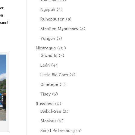
(4)
ier
Ngapali
(4)
wn
Ruhepausen
(3)
 kann!
Straßen Myanmars
(2)
Yangon
(3)
Nicaragua
(25)
Granada
(3)
León
(4)
Little Big Corn
(7)
Ometepe
(4)
Tisey
(6)
Russland
(16)
Baikal-See
(2)
Moskau
(5)
Sankt Petersburg
(3)