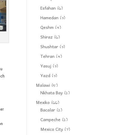
Esfahan
(6)
Hamedan
(3)
Qeshm
(4)
Shiraz
(6)
Shushtar
(3)
Tehran
(4)
Yasuj
(3)
zu
Yazd
(3)
uch
Malawi
(5)
Nkhata Bay
(2)
Mexiko
(66)
rer
Bacalar
(2)
e
Campeche
(2)
on
Mexico City
(7)