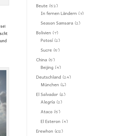
Beute
(52)
In fernen Ländern
(3)
Season Samsara
(2)
 sei
Bolivien
(7)
ischt
Potosí
(2)
 und
Sucre
(5)
China
(5)
Beijing
(4)
Deutschland
(24)
München
(6)
El Salvador
(12)
Alegría
(2)
Ataco
(5)
El Esteron
(4)
Erewhon
(102)