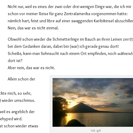
Nicht nur, weil es eines der zwei oder drei wenigen Dinge war, die ich mir
schon vor meiner Reise für ganz Zentralamerika vorgenommen hatte:
nämlich hart, feist und libre auf einer swaggenden Karibikinsel abzuchille
Nein, das war es nicht einmal.
Obwohl schon wieder die Schmetterlinge im Bauch an ihren Leinen zerr(
bei dem Gedanken daran, dabei bin (war) ich gerade genau dort!
Scheiße, kann man Sehnsucht nach einem Ort empfinden, noch
während
dort ist?
Aber nein, das war es nicht.
Allein schon der
ckte mich, so sehr,
t) wieder umschmiss.
weil es angeblich der
gehyped wird.
ast schon wieder etwas
Na gut