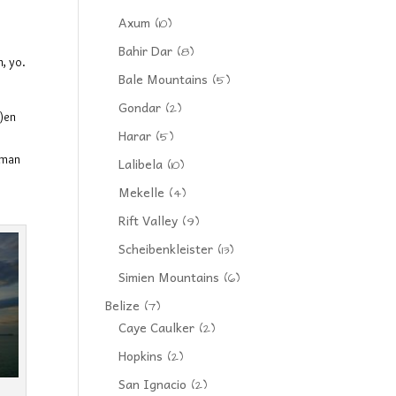
Axum
(10)
Bahir Dar
(8)
n, yo.
Bale Mountains
(5)
Gondar
(2)
t)en
Harar
(5)
man
Lalibela
(10)
Mekelle
(4)
Rift Valley
(9)
Scheibenkleister
(13)
Simien Mountains
(6)
Belize
(7)
Caye Caulker
(2)
Hopkins
(2)
San Ignacio
(2)