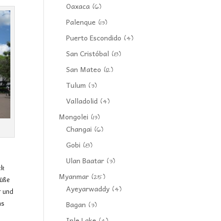
Oaxaca
(6)
Palenque
(13)
Puerto Escondido
(4)
San Cristóbal
(8)
San Mateo
(12)
Tulum
(3)
Valladolid
(4)
Mongolei
(13)
Changai
(6)
Gobi
(8)
Ulan Baatar
(3)
ck
Myanmar
(25)
Füße
Ayeyarwaddy
(4)
r und
as
Bagan
(3)
Inle Lake