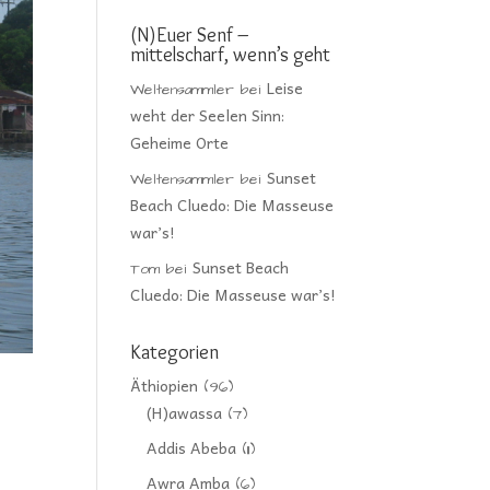
(N)Euer Senf –
mittelscharf, wenn’s geht
Leise
Weltensammler
bei
weht der Seelen Sinn:
Geheime Orte
Sunset
Weltensammler
bei
Beach Cluedo: Die Masseuse
war’s!
Sunset Beach
Tom
bei
Cluedo: Die Masseuse war’s!
Kategorien
Äthiopien
(96)
(H)awassa
(7)
Addis Abeba
(11)
Awra Amba
(6)