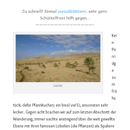
Zu schnell? Einmal
zurückblättern
, sehr gern:
Schüttelfrost hilft gegen…
———————————————–
Kei
n
Po
rri
dg
e
zu
m
Sachte
Frü
hs
tück, dafür Pfannkuchen; ein bissl viel Ei, ansonsten sehr
lecker. Gegen acht brachen wir auf zum letzten Abschnitt der
Wanderung, immer sachte ansteigend über die weit gewellte
Ebene mit ihren famosen Lobelien (die Pflanzen) als Spaliere