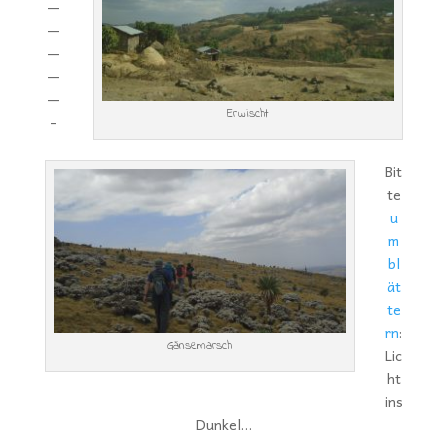
—
—
—
—
—
Erwischt
-
Bit
te
u
m
bl
ät
te
rn
:
Gänsemarsch
Lic
ht
ins
Dunkel…