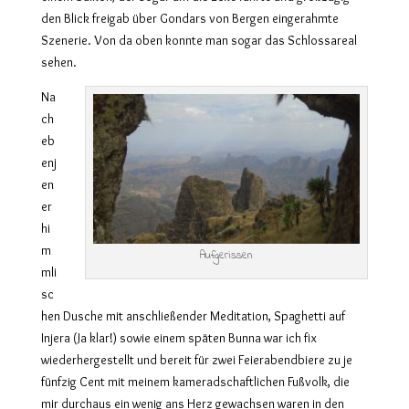
den Blick freigab über Gondars von Bergen eingerahmte
Szenerie. Von da oben konnte man sogar das Schlossareal
sehen.
Na
ch
eb
enj
en
er
hi
m
Aufgerissen
mli
sc
hen Dusche mit anschließender Meditation, Spaghetti auf
Injera (Ja klar!) sowie einem späten Bunna war ich fix
wiederhergestellt und bereit für zwei Feierabendbiere zu je
fünfzig Cent mit meinem kameradschaftlichen Fußvolk, die
mir durchaus ein wenig ans Herz gewachsen waren in den