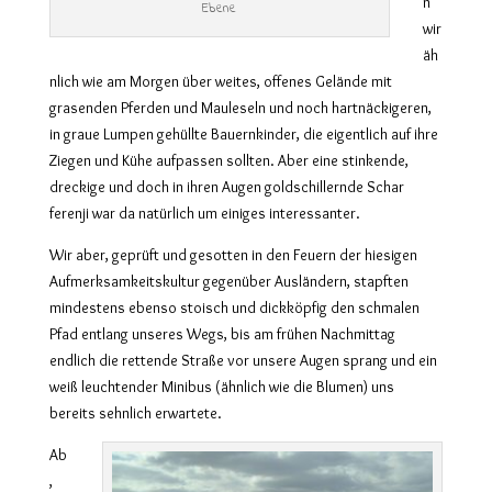
n
Ebene
wir
äh
nlich wie am Morgen über weites, offenes Gelände mit
grasenden Pferden und Mauleseln und noch hartnäckigeren,
in graue Lumpen gehüllte Bauernkinder, die eigentlich auf ihre
Ziegen und Kühe aufpassen sollten. Aber eine stinkende,
dreckige und doch in ihren Augen goldschillernde Schar
ferenji war da natürlich um einiges interessanter.
Wir aber, geprüft und gesotten in den Feuern der hiesigen
Aufmerksamkeitskultur gegenüber Ausländern, stapften
mindestens ebenso stoisch und dickköpfig den schmalen
Pfad entlang unseres Wegs, bis am frühen Nachmittag
endlich die rettende Straße vor unsere Augen sprang und ein
weiß leuchtender Minibus (ähnlich wie die Blumen) uns
bereits sehnlich erwartete.
Ab
,