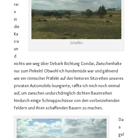
rei
n
in
die
Ka
rre
Schaffen
un
d
nichts wie weg über Debark Richtung Gondar, Zwischenhalte
nur zum Pinkeln! Obwohl ich hundemüde war und gähnend
wie ein römischer Präfekt auf den hinteren Sitzreihen unseres
privaten Automobils loungierte, raffte ich mich noch einmal
auf, um zwischen undurchdringlich dichten Baumreihen
hindurch einige Schnappschüsse von den vorbeiziehenden
Feldern und ihren schaffenden Bauern zu machen.
Da
s
gel