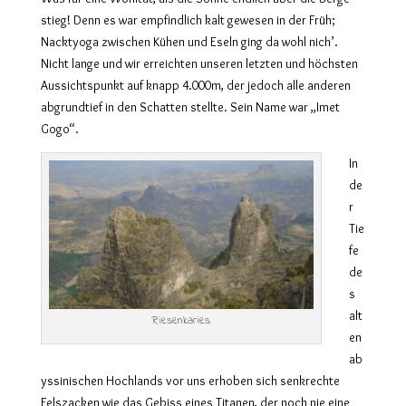
stieg! Denn es war empfindlich kalt gewesen in der Früh;
Nacktyoga zwischen Kühen und Eseln ging da wohl nich’.
Nicht lange und wir erreichten unseren letzten und höchsten
Aussichtspunkt auf knapp 4.000m, der jedoch alle anderen
abgrundtief in den Schatten stellte. Sein Name war „Imet
Gogo“.
In
de
r
Tie
fe
de
s
alt
Riesenkaries
en
ab
yssinischen Hochlands vor uns erhoben sich senkrechte
Felszacken wie das Gebiss eines Titanen, der noch nie eine