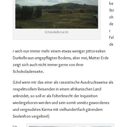
be
Str
oh
de
r
Schokoladenseite
Fel
de
r wich nun immer mehr einem etwas weniger pittoresken
Dunkelbraun umgepflügten Bodens, aber mei, Mutter Erde
zeigt sich auch nicht immer gerne von ihrer
Schokoladenseite.
(Und wenn mir das einer als rassistische Ausdrucksweise als
respektvollem Reisenden in einem afrikanischen Land
ankreidet, so soll er als Folterknecht der Inquisition
wiedergeboren werden und sein somit unnütz gewordenes
und vergeudetes Karma mit vielhundertfach gärendem
Seelenfron vergelten!)
Un