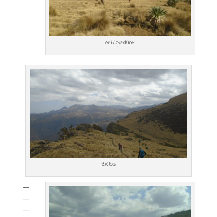
Gebirgsdüne
Ziellos
—
—
—