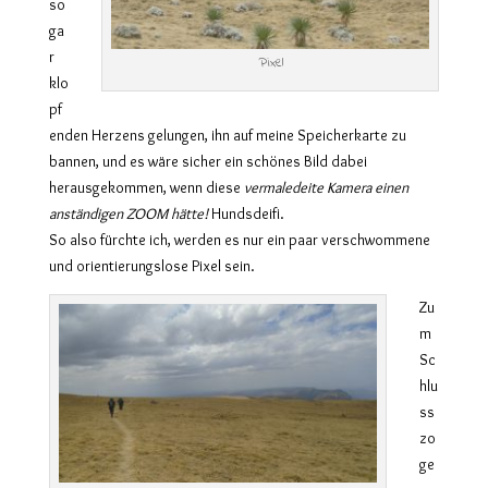
so
ga
r
Pixel
klo
pf
enden Herzens gelungen, ihn auf meine Speicherkarte zu
bannen, und es wäre sicher ein schönes Bild dabei
herausgekommen, wenn diese
vermaledeite Kamera einen
anständigen ZOOM hätte!
Hundsdeifi.
So also fürchte ich, werden es nur ein paar verschwommene
und orientierungslose Pixel sein.
Zu
m
Sc
hlu
ss
zo
ge