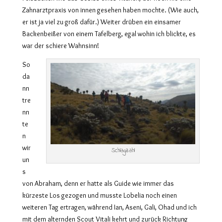
Zahnarztpraxis von innen gesehen haben mochte. (Wie auch,
er ist ja viel zu groß dafür.) Weiter drüben ein einsamer
Backenbeißer von einem Tafelberg, egal wohin ich blickte, es
war der schiere Wahnsinn!
So
da
nn
tre
nn
te
n
wir
Schlagzahl
un
s
von Abraham, denn er hatte als Guide wie immer das
kürzeste Los gezogen und musste Lobelia noch einen
weiteren Tag ertragen, während Ian, Aseni, Gali, Ohad und ich
mit dem alternden Scout Vitali kehrt und zurück Richtung