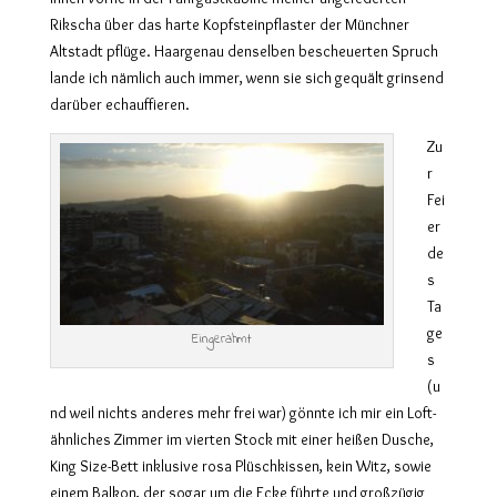
Rikscha über das harte Kopfsteinpflaster der Münchner
Altstadt pflüge. Haargenau denselben bescheuerten Spruch
lande ich nämlich auch immer, wenn sie sich gequält grinsend
darüber echauffieren.
Zu
r
Fei
er
de
s
Ta
ge
Eingerahmt
s
(u
nd weil nichts anderes mehr frei war) gönnte ich mir ein Loft-
ähnliches Zimmer im vierten Stock mit einer heißen Dusche,
King Size-Bett inklusive rosa Plüschkissen, kein Witz, sowie
einem Balkon, der sogar um die Ecke führte und großzügig