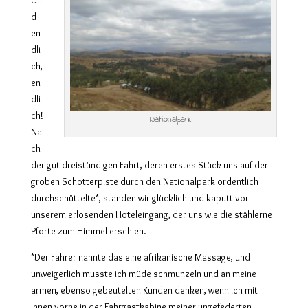
d
en
dli
ch,
en
dli
ch!
Nationalpark
Na
ch
der gut dreistündigen Fahrt, deren erstes Stück uns auf der
groben Schotterpiste durch den Nationalpark ordentlich
durchschüttelte*, standen wir glücklich und kaputt vor
unserem erlösenden Hoteleingang, der uns wie die stählerne
Pforte zum Himmel erschien.
*Der Fahrer nannte das eine afrikanische Massage, und
unweigerlich musste ich müde schmunzeln und an meine
armen, ebenso gebeutelten Kunden denken, wenn ich mit
ihnen vorne in der Fahrgastkabine meiner ungefederten