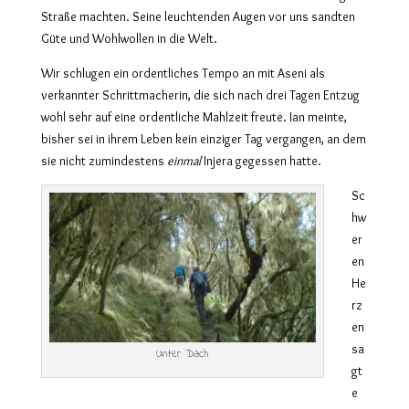
Straße machten. Seine leuchtenden Augen vor uns sandten
Güte und Wohlwollen in die Welt.
Wir schlugen ein ordentliches Tempo an mit Aseni als
verkannter Schrittmacherin, die sich nach drei Tagen Entzug
wohl sehr auf eine ordentliche Mahlzeit freute. Ian meinte,
bisher sei in ihrem Leben kein einziger Tag vergangen, an dem
sie nicht zumindestens
einmal
Injera gegessen hatte.
Sc
hw
er
en
He
rz
en
sa
Unter Dach
gt
e