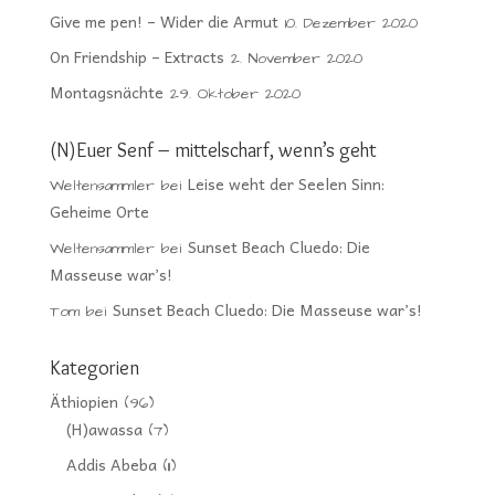
Give me pen! – Wider die Armut
10. Dezember 2020
On Friendship – Extracts
2. November 2020
Montagsnächte
29. Oktober 2020
(N)Euer Senf – mittelscharf, wenn’s geht
Leise weht der Seelen Sinn:
Weltensammler
bei
Geheime Orte
Sunset Beach Cluedo: Die
Weltensammler
bei
Masseuse war’s!
Sunset Beach Cluedo: Die Masseuse war’s!
Tom
bei
Kategorien
Äthiopien
(96)
(H)awassa
(7)
Addis Abeba
(11)