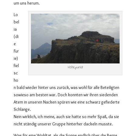
um uns herum.
Lo
bel
ia
(di
e
Fur
ie)
fiel
Höhepunkt
sc
ho
n bald wieder hinter uns zurück, was wohl für alle Beteiligten
sowieso am besten war. Doch konnten wir ihren siedenden
Atem in unseren Nacken spüren wie eine schwarz gefiederte
Schlange.
Nein wirklich, ich meine, auch sie hatte so mehr Spaß, da sie
nicht ständig unserer Gruppe hinterher dackeln musste.
Was für eine Wohltat, als die Sonne endlich über die Berge