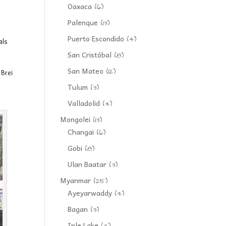
Oaxaca
(6)
Palenque
(13)
Puerto Escondido
(4)
als
San Cristóbal
(8)
San Mateo
(12)
 Brei
Tulum
(3)
Valladolid
(4)
Mongolei
(13)
Changai
(6)
Gobi
(8)
Ulan Baatar
(3)
Myanmar
(25)
Ayeyarwaddy
(4)
Bagan
(3)
Inle Lake