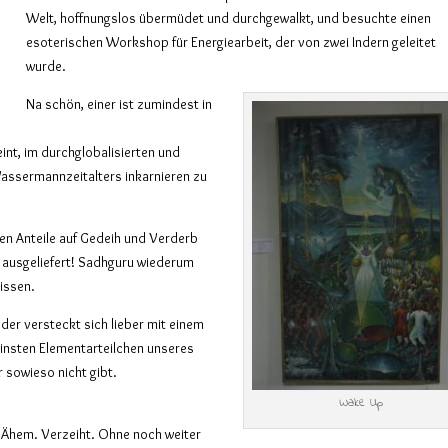
Welt, hoffnungslos übermüdet und durchgewalkt, und besuchte einen
esoterischen Workshop für Energiearbeit, der von zwei Indern geleitet
wurde.
Na schön, einer ist zumindest in
int, im durchglobalisierten und
ssermannzeitalters inkarnieren zu
chen Anteile auf Gedeih und Verderb
g ausgeliefert! Sadhguru wiederum
wissen.
 der versteckt sich lieber mit einem
einsten Elementarteilchen unseres
 sowieso nicht gibt.
Wake Up
Ähem. Verzeiht. Ohne noch weiter