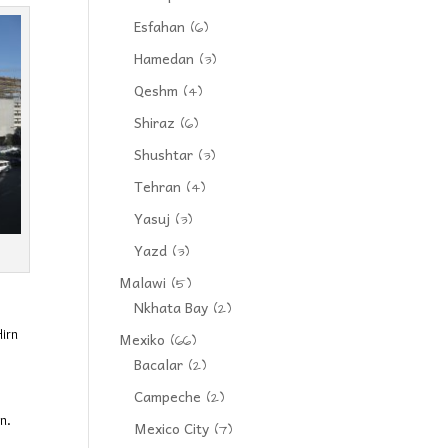
Esfahan
(6)
Hamedan
(3)
Qeshm
(4)
Shiraz
(6)
Shushtar
(3)
Tehran
(4)
Yasuj
(3)
Yazd
(3)
Malawi
(5)
Nkhata Bay
(2)
Hirn
Mexiko
(66)
Bacalar
(2)
Campeche
(2)
n.
Mexico City
(7)