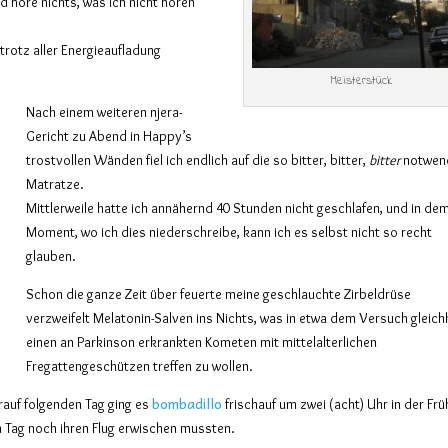
nd höre nichts, was ich nicht hören
trotz aller Energieaufladung
Meisterstück
Nach einem weiteren njera-
Gericht zu Abend in Happy’s
trostvollen Wänden fiel ich endlich auf die so bitter, bitter,
bitter
notwen
Matratze.
Mittlerweile hatte ich annähernd 40 Stunden nicht geschlafen, und in de
Moment, wo ich dies niederschreibe, kann ich es selbst nicht so recht
glauben.
Schon die ganze Zeit über feuerte meine geschlauchte Zirbeldrüse
verzweifelt Melatonin-Salven ins Nichts, was in etwa dem Versuch gleic
einen an Parkinson erkrankten Kometen mit mittelalterlichen
Fregattengeschützen treffen zu wollen.
bombadillo
rauf folgenden Tag ging es
frischauf um zwei (acht) Uhr in der Frü
n Tag noch ihren Flug erwischen mussten.