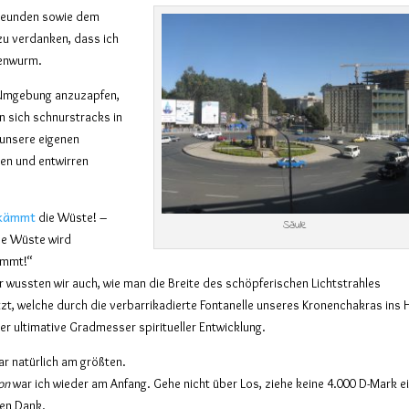
Freunden sowie dem
zu verdanken, dass ich
genwurm.
r Umgebung anzuzapfen,
 sich schnurstracks in
n unsere eigenen
ten und entwirren
kämmt
die Wüste! –
Säule
ze Wüste wird
ämmt!“
wussten wir auch, wie man die Breite des schöpferischen Lichtstrahles
zt, welche durch die verbarrikadierte Fontanelle unseres Kronenchakras ins 
der ultimative Gradmesser spiritueller Entwicklung.
r natürlich am größten.
on
war ich wieder am Anfang. Gehe nicht über Los, ziehe keine 4.000 D-Mark ei
hen Dank.