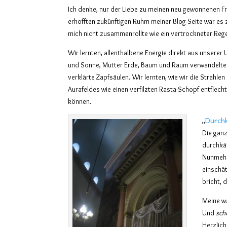
Ich denke, nur der Liebe zu meinen neu gewonnenen 
erhofften zukünftigen Ruhm meiner Blog-Seite war es 
mich nicht zusammenrollte wie ein vertrockneter Re
Wir lernten, allenthalbene Energie direkt aus unsere
und Sonne, Mutter Erde, Baum und Raum verwandelten
verklärte Zapfsäulen. Wir lernten, wie wir die Strahle
Aurafeldes wie einen verfilzten Rasta-Schopf entflech
können.
Durch
„
Die gan
durchk
Nunmehr 
einschät
bricht, 
Meine wa
Und
sch
Herzlic