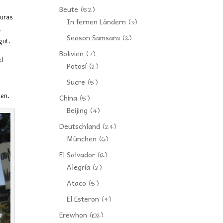
Beute
(52)
Auras
In fernen Ländern
(3)
.
Season Samsara
(2)
gut.
Bolivien
(7)
nd
Potosí
(2)
Sucre
(5)
den.
China
(5)
Beijing
(4)
Deutschland
(24)
München
(6)
El Salvador
(12)
Alegría
(2)
Ataco
(5)
El Esteron
(4)
Erewhon
(102)