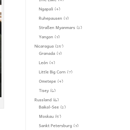
(4)
Ngapali
(4)
Ruhepausen
(3)
Straßen Myanmars
(2)
Yangon
(3)
Nicaragua
(25)
Granada
(3)
León
(4)
Little Big Corn
(7)
Ometepe
(4)
Tisey
(6)
Russland
(16)
Baikal-See
(2)
Moskau
(5)
Sankt Petersburg
(3)