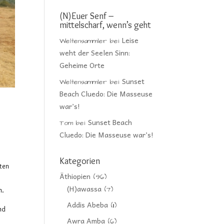
(N)Euer Senf –
mittelscharf, wenn’s geht
Leise
Weltensammler
bei
weht der Seelen Sinn:
Geheime Orte
Sunset
Weltensammler
bei
Beach Cluedo: Die Masseuse
war’s!
Sunset Beach
Tom
bei
Cluedo: Die Masseuse war’s!
o
Kategorien
rten
Äthiopien
(96)
(H)awassa
(7)
n.
Addis Abeba
(11)
nd
Awra Amba
(6)