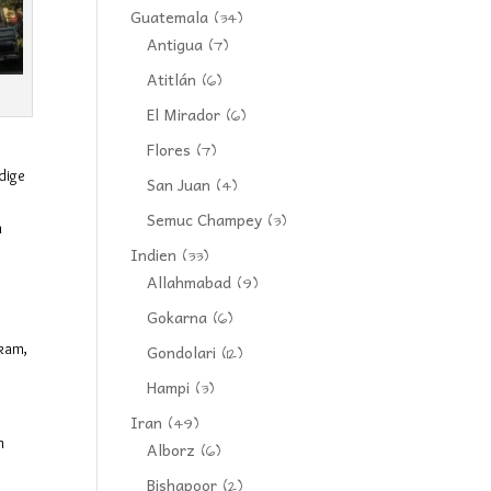
Guatemala
(34)
Antigua
(7)
Atitlán
(6)
El Mirador
(6)
Flores
(7)
dige
San Juan
(4)
Semuc Champey
(3)
m
Indien
(33)
Allahmabad
(9)
Gokarna
(6)
hkam,
Gondolari
(12)
Hampi
(3)
Iran
(49)
h
Alborz
(6)
Bishapoor
(2)