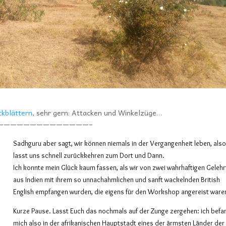
ckblättern
, sehr gern: Attacken und Winkelzüge…
——————————————–
Sadhguru aber sagt, wir können niemals in der Vergangenheit leben, als
lasst uns schnell zurückkehren zum Dort und Dann.
Ich konnte mein Glück kaum fassen, als wir von zwei wahrhaftigen Geleh
aus Indien mit ihrem so unnachahmlichen und sanft wackelnden British
English empfangen wurden, die eigens für den Workshop angereist ware
Kurze Pause. Lasst Euch das nochmals auf der Zunge zergehen: ich befa
mich also in der afrikanischen Hauptstadt eines der ärmsten Länder der