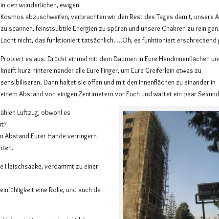
in den wunderlichen, ewigen
Kosmos abzuschweifen, verbrachten wir den Rest des Tages damit, unsere 
zu scannen, feinstsubtile Energien zu spüren und unsere Chakren zu reinigen
Lacht nicht, das funktioniert tatsächlich. …Oh, es funktioniert erschreckend 
Probiert es aus. Drückt einmal mit dem Daumen in Eure Handinnenflächen u
kneift kurz hintereinander alle Eure Finger, um Eure Greiferlein etwas zu
sensibiliseren. Dann haltet sie offen und mit den Innenflächen zu einander in
einem Abstand von einigen Zentimetern vor Euch und wartet ein paar Sekun
kühlen Luftzug, obwohl es
ht?
den Abstand Eurer Hände verringern
hten.
lose Fleischsäcke, verdammt zu einer
einfühligkeit eine Rolle, und auch da