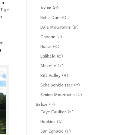
ahm
Axum
(10)
 Tage
Bahir Dar
te.
(8)
Bale Mountains
(5)
m
Gondar
(2)
er.
Harar
(5)
s
Lalibela
(10)
Mekelle
(4)
Rift Valley
(9)
Scheibenkleister
(13)
Simien Mountains
(6)
Belize
(7)
Caye Caulker
(2)
Hopkins
(2)
San Ignacio
(2)