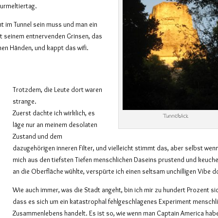
urmeltiertag.
ht im Tunnel sein muss und man ein
it seinem entnervenden Grinsen, das
inen Händen, und kappt das wifi.
Trotzdem, die Leute dort waren
strange.
Zuerst dachte ich wirklich, es
Tunnelblick
läge nur an meinem desolaten
Zustand und dem
dazugehörigen inneren Filter, und vielleicht stimmt das, aber selbst wenn
mich aus den tiefsten Tiefen menschlichen Daseins prustend und keuch
an die Oberfläche wühlte, verspürte ich einen seltsam unchilligen Vibe d
Wie auch immer, was die Stadt angeht, bin ich mir zu hundert Prozent si
dass es sich um ein katastrophal fehlgeschlagenes Experiment menschl
Zusammenlebens handelt. Es ist so, wie wenn man Captain America hab