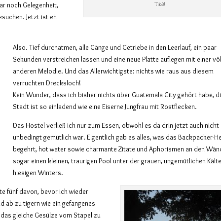
Tikal
gar noch Gelegenheit,
suchen. Jetzt ist eh
Also. Tief durchatmen, alle Gänge und Getriebe in den Leerlauf, ein paar
Sekunden verstreichen lassen und eine neue Platte auflegen mit einer völ
anderen Melodie. Und das Allerwichtigste: nichts wie raus aus diesem
verruchten Drecksloch!
Kein Wunder, dass ich bisher nichts über Guatemala City gehört habe, d
Stadt ist so einladend wie eine Eiserne Jungfrau mit Rostflecken.
Das Hostel verließ ich nur zum Essen, obwohl es da drin jetzt auch nicht
unbedingt gemütlich war. Eigentlich gab es alles, was das Backpacker-H
begehrt, hot water sowie charmante Zitate und Aphorismen an den Wän
sogar einen kleinen, traurigen Pool unter der grauen, ungemütlichen Kält
hiesigen Winters.
e fünf davon, bevor ich wieder
d ab zu tigern wie ein gefangenes
l das gleiche Gesülze vom Stapel zu