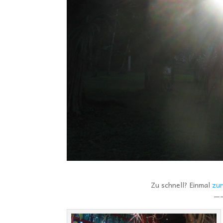
Zu schnell? Einmal
zur
—