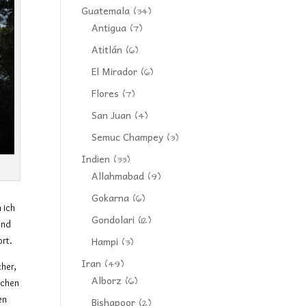
Guatemala
(34)
Antigua
(7)
Atitlán
(6)
El Mirador
(6)
Flores
(7)
San Juan
(4)
Semuc Champey
(3)
Indien
(33)
Allahmabad
(9)
Gokarna
(6)
 ich
Gondolari
(12)
end
Hampi
ort.
(3)
Iran
(49)
cher,
Alborz
(6)
ichen
en
Bishapoor
(2)