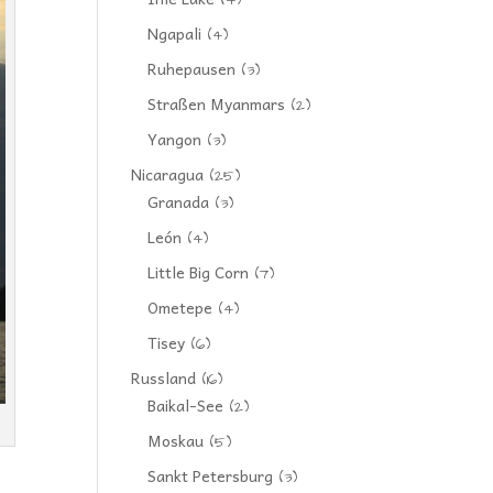
(4)
Ngapali
(4)
Ruhepausen
(3)
Straßen Myanmars
(2)
Yangon
(3)
Nicaragua
(25)
Granada
(3)
León
(4)
Little Big Corn
(7)
Ometepe
(4)
Tisey
(6)
Russland
(16)
Baikal-See
(2)
Moskau
(5)
Sankt Petersburg
(3)