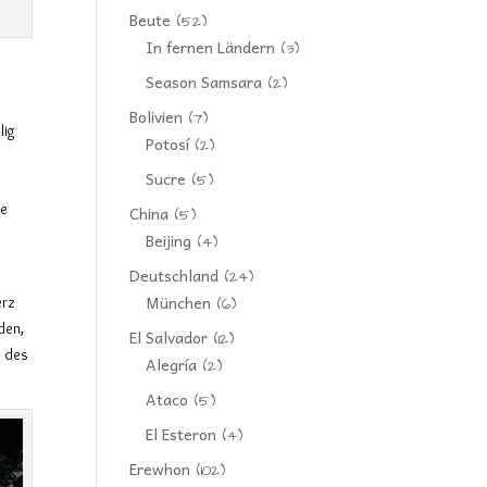
Beute
(52)
In fernen Ländern
(3)
Season Samsara
(2)
Bolivien
(7)
lig
Potosí
(2)
Sucre
(5)
ie
China
(5)
Beijing
(4)
Deutschland
(24)
München
erz
(6)
den,
El Salvador
(12)
e des
Alegría
(2)
Ataco
(5)
El Esteron
(4)
Erewhon
(102)