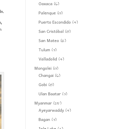
Oaxaca
(6)
ln.
Palenque
(13)
Puerto Escondido
(4)
n,
m
San Cristóbal
(8)
San Mateo
(12)
Tulum
(3)
Valladolid
(4)
Mongolei
(13)
Changai
(6)
Gobi
(8)
Ulan Baatar
(3)
Myanmar
(25)
Ayeyarwaddy
(4)
Bagan
(3)
Inle Lake