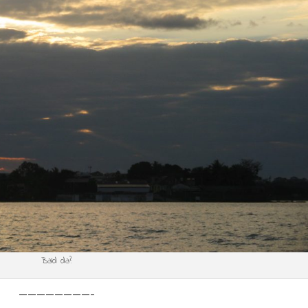
Bald da?
————————-