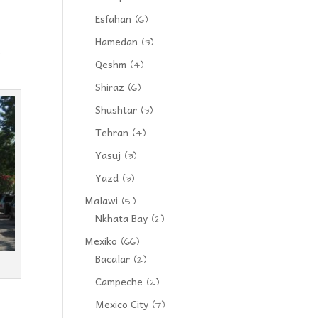
Esfahan
(6)
Hamedan
(3)
r
Qeshm
(4)
Shiraz
(6)
Shushtar
(3)
Tehran
(4)
Yasuj
(3)
Yazd
(3)
Malawi
(5)
Nkhata Bay
(2)
Mexiko
(66)
Bacalar
(2)
Campeche
(2)
Mexico City
(7)