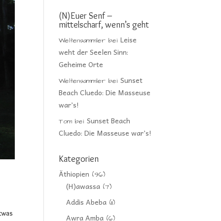
(N)Euer Senf –
mittelscharf, wenn’s geht
Leise
Weltensammler
bei
weht der Seelen Sinn:
Geheime Orte
Sunset
Weltensammler
bei
Beach Cluedo: Die Masseuse
war’s!
Sunset Beach
Tom
bei
Cluedo: Die Masseuse war’s!
Kategorien
Äthiopien
(96)
(H)awassa
(7)
Addis Abeba
(11)
etwas
Awra Amba
(6)